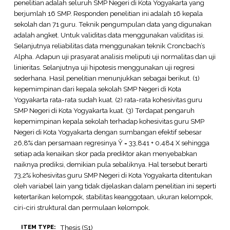
penelitian adalah seluruh SMP Negeri di Kota Yogyakarta yang
berjumlah 16 SMP. Responden penelitian ini adalah 16 kepala
sekolah dan 71 guru. Teknik pengumpulan data yang digunakan
adalah angket. Untuk validitas data menggunakan validitas isi.
Selanjutnya reliabilitas data menggunakan teknik Croncbach’s
Alpha. Adapun uji prasyarat analisis meliputi uji normalitas dan uji
linieritas. Selanjutnya uji hipotesis menggunakan uji regresi
sederhana. Hasil penelitian menunjukkan sebagai berikut. (1)
kepemimpinan dari kepala sekolah SMP Negeri di Kota
Yogyakarta rata-rata sudah kuat. (2) rata-rata kohesivitas guru
SMP Negeri di Kota Yogyakarta kuat. (3) Terdapat pengaruh
kepemimpinan kepala sekolah terhadap kohesivitas guru SMP
Negeri di Kota Yogyakarta dengan sumbangan efektif sebesar
26,8% dan persamaan regresinya Ŷ = 33,841 + 0,484 X sehingga
setiap ada kenaikan skor pada prediktor akan menyebabkan
naiknya prediksi, demikian pula sebaliknya. Hal tersebut berarti
73,2% kohesivitas guru SMP Negeri di Kota Yogyakarta ditentukan
oleh variabel lain yang tidak dijelaskan dalam penelitian ini seperti
ketertarikan kelompok, stabilitas keanggotaan, ukuran kelompok,
ciri-ciri struktural dan permulaan kelompok.
Thesis (S1)
ITEM TYPE: