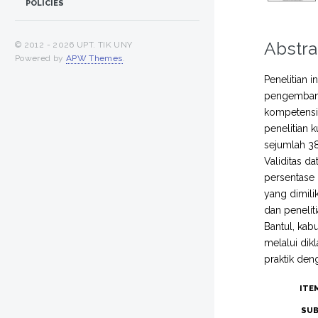
POLICIES
Abstra
© 2012 -
2026 UPT. TIK UNY
Powered by
APW Themes
.
Penelitian 
pengembang
kompetensi 
penelitian 
sejumlah 38
Validitas d
persentase 
yang dimili
dan penelit
Bantul, kab
melalui dik
praktik den
ITE
SUB