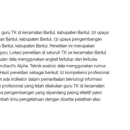
ki guru TK di kecamatan Bantul, kabupaten Bantul, (2) upaya
an Bantul, kabupaten Bantul, (3) upaya pengembangan
Bantul, kabupaten Bantul. Penelitian ini merupakan
l guru. Lokasi penelitian di seluruh TK se kecamatan Bantul
ulan data menggunakan angket tertutup dan terbuka.
roncbach’s Alpha. Teknik analisis data menggunakan rumus
asil penelitian sebagai berikut; (1) kompetensi profesional
un ada indikator dalam pemanfaatan teknologi informasi
 profesional yang telah dilakukan guru TK di kecamatan
paya pengembangan yang dipandang paling efektif yakni
mbah ilmu pengetahuan dengan disertai pelatihan atau