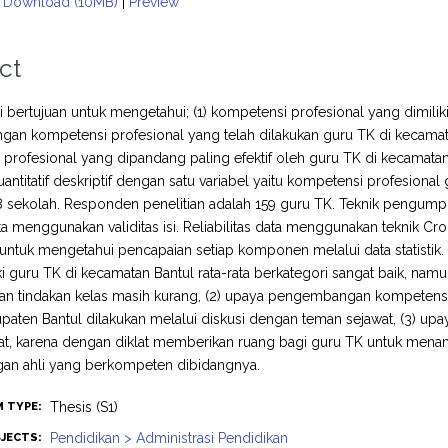
Download (10MB)
|
Preview
ct
ini bertujuan untuk mengetahui; (1) kompetensi profesional yang dimili
an kompetensi profesional yang telah dilakukan guru TK di kecamat
profesional yang dipandang paling efektif oleh guru TK di kecamatan 
kuantitatif deskriptif dengan satu variabel yaitu kompetensi profesiona
 sekolah. Responden penelitian adalah 159 guru TK. Teknik pengump
ata menggunakan validitas isi. Reliabilitas data menggunakan teknik C
untuk mengetahui pencapaian setiap komponen melalui data statistik. H
ki guru TK di kecamatan Bantul rata-rata berkategori sangat baik, nam
ian tindakan kelas masih kurang, (2) upaya pengembangan kompetensi
upaten Bantul dilakukan melalui diskusi dengan teman sejawat, (3) u
lat, karena dengan diklat memberikan ruang bagi guru TK untuk mena
gan ahli yang berkompeten dibidangnya.
Thesis (S1)
M TYPE:
Pendidikan > Administrasi Pendidikan
JECTS: