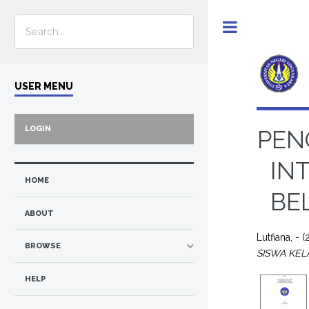
Toggle
USER MENU
LOGIN
PEN
IN
HOME
BE
ABOUT
Lutfiana, -
(
BROWSE
SISWA KEL
HELP