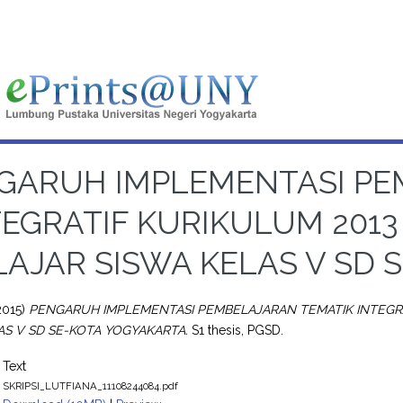
GARUH IMPLEMENTASI PE
TEGRATIF KURIKULUM 2013
LAJAR SISWA KELAS V SD 
2015)
PENGARUH IMPLEMENTASI PEMBELAJARAN TEMATIK INTEGRA
AS V SD SE-KOTA YOGYAKARTA.
S1 thesis, PGSD.
Text
SKRIPSI_LUTFIANA_11108244084.pdf