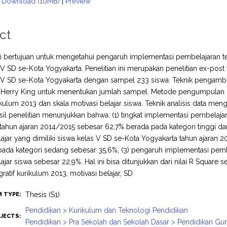
Download (10MB)
|
Preview
ct
ini bertujuan untuk mengetahui pengaruh implementasi pembelajaran tem
 V SD se-Kota Yogyakarta. Penelitian ini merupakan penelitian ex-post f
s V SD se-Kota Yogyakarta dengan sampel 233 siswa. Teknik pengam
erry King untuk menentukan jumlah sampel. Metode pengumpulan d
ikulum 2013 dan skala motivasi belajar siswa. Teknik analisis data 
sil penelitian menunjukkan bahwa: (1) tingkat implementasi pembelajar
tahun ajaran 2014/2015 sebesar 62,7% berada pada kategori tinggi dan
lajar yang dimiliki siswa kelas V SD se-Kota Yogyakarta tahun ajaran
ada kategori sedang sebesar 35,6%; (3) pengaruh implementasi pembel
lajar siswa sebesar 22,9%. Hal ini bisa ditunjukkan dari nilai R Square
gratif kurikulum 2013, motivasi belajar, SD
Thesis (S1)
M TYPE:
Pendidikan > Kurikulum dan Teknologi Pendidikan
JECTS:
Pendidikan > Pra Sekolah dan Sekolah Dasar > Pendidikan Gu