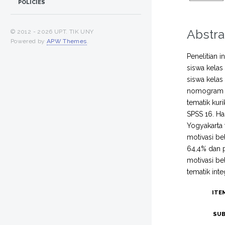
POLICIES
Abstra
© 2012 -
2026 UPT. TIK UNY
Powered by
APW Themes
.
Penelitian 
siswa kelas
siswa kela
nomogram H
tematik kur
SPSS 16. Ha
Yogyakarta 
motivasi be
64,4% dan p
motivasi be
tematik inte
ITE
SUB