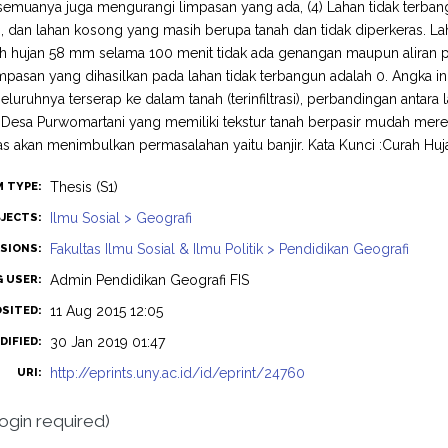
semuanya juga mengurangi limpasan yang ada, (4) Lahan tidak terban
, dan lahan kosong yang masih berupa tanah dan tidak diperkeras. 
h hujan 58 mm selama 100 menit tidak ada genangan maupun aliran p
impasan yang dihasilkan pada lahan tidak terbangun adalah 0. Angka ini
eluruhnya terserap ke dalam tanah (terinfiltrasi), perbandingan antar
Desa Purwomartani yang memiliki tekstur tanah berpasir mudah meres
ras akan menimbulkan permasalahan yaitu banjir. Kata Kunci :Curah Hujan
Thesis (S1)
M TYPE:
Ilmu Sosial > Geografi
JECTS:
Fakultas Ilmu Sosial & Ilmu Politik > Pendidikan Geografi
ISIONS:
Admin Pendidikan Geografi FIS
G USER:
11 Aug 2015 12:05
OSITED:
30 Jan 2019 01:47
DIFIED:
http://eprints.uny.ac.id/id/eprint/24760
URI:
login required)