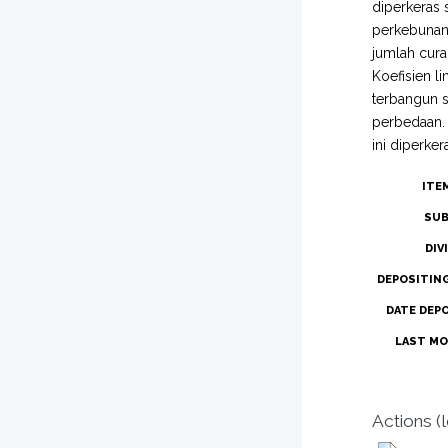
diperkeras 
perkebunan
jumlah cura
Koefisien l
terbangun s
perbedaan. 
ini diperke
ITE
SUB
DIV
DEPOSITIN
DATE DEP
LAST MO
Actions (