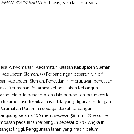
LEMAN YOGYAKARTA.
S1 thesis, Fakultas Ilmu Sosial.
 di Desa Purwomartani Kecamatan Kalasan Kabupaten Sleman,
n Kabupaten Sleman, (3) Perbandingan besaran run off
an Kabupaten Sleman. Penelitian ini merupakan penelitian
pleks Perumahan Pertamina sebagai lahan terbangun.
an lahan. Metode pengambilan data berupa sampel intensitas
n dokumentasi. Teknik analisa data yang digunakan dengan
ks Perumahan Pertamina sebagai daerah terbangun
berlangsung selama 100 menit sebesar 58 mm, (2) Volume
limpasan pada lahan terbangun sebesar 0,237. Angka ini
 sangat tinggi. Penggunaan lahan yang masih belum