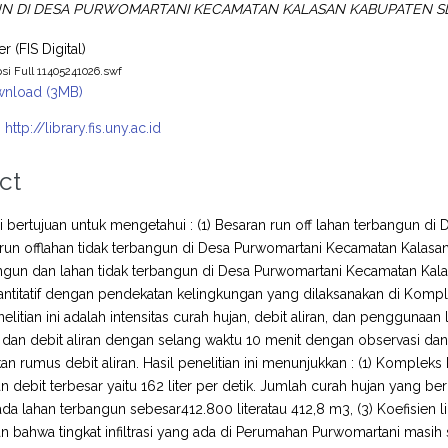
N DI DESA PURWOMARTANI KECAMATAN KALASAN KABUPATEN S
r (FIS Digital)
psi Full 11405241026.swf
nload (3MB)
:
http://library.fis.uny.ac.id
ct
ini bertujuan untuk mengetahui : (1) Besaran run off lahan terbangun
 run offlahan tidak terbangun di Desa Purwomartani Kecamatan Kalasa
ngun dan lahan tidak terbangun di Desa Purwomartani Kecamatan Kalas
kuantitatif dengan pendekatan kelingkungan yang dilaksanakan di Kom
nelitian ini adalah intensitas curah hujan, debit aliran, dan pengguna
 dan debit aliran dengan selang waktu 10 menit dengan observasi da
 rumus debit aliran. Hasil penelitian ini menunjukkan : (1) Komple
 debit terbesar yaitu 162 liter per detik. Jumlah curah hujan yang 
da lahan terbangun sebesar412.800 literatau 412,8 m3, (3) Koefisien 
 bahwa tingkat infiltrasi yang ada di Perumahan Purwomartani masih