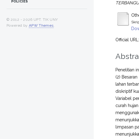
POLICIES
TERBANGU
Othe
© 2012 -
2026 UPT. TIK UNY
Skri
Powered by
APW Themes
.
Dow
Official URL
Abstra
Penelitian 
(2) Besaran
lahan terba
diskriptif 
Variabel pe
curah hujan
menggunakan
menunjukkan
limpasan pa
menunjukkan