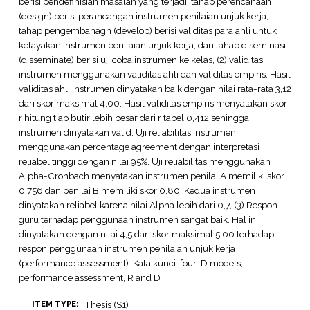
berisi pendefinisian masalah yang terjadi, tahap perencanaan
(design) berisi perancangan instrumen penilaian unjuk kerja,
tahap pengembanagn (develop) berisi validitas para ahli untuk
kelayakan instrumen penilaian unjuk kerja, dan tahap diseminasi
(disseminate) berisi uji coba instrumen ke kelas, (2) validitas
instrumen menggunakan validitas ahli dan validitas empiris. Hasil
validitas ahli instrumen dinyatakan baik dengan nilai rata-rata 3,12
dari skor maksimal 4,00. Hasil validitas empiris menyatakan skor
r hitung tiap butir lebih besar dari r tabel 0,412 sehingga
instrumen dinyatakan valid. Uji reliabilitas instrumen
menggunakan percentage agreement dengan interpretasi
reliabel tinggi dengan nilai 95%. Uji reliabilitas menggunakan
Alpha-Cronbach menyatakan instrumen penilai A memiliki skor
0,756 dan penilai B memiliki skor 0,80. Kedua instrumen
dinyatakan reliabel karena nilai Alpha lebih dari 0,7, (3) Respon
guru terhadap penggunaan instrumen sangat baik. Hal ini
dinyatakan dengan nilai 4,5 dari skor maksimal 5,00 terhadap
respon penggunaan instrumen penilaian unjuk kerja
(performance assessment). Kata kunci: four-D models,
performance assessment, R and D
Thesis (S1)
ITEM TYPE: