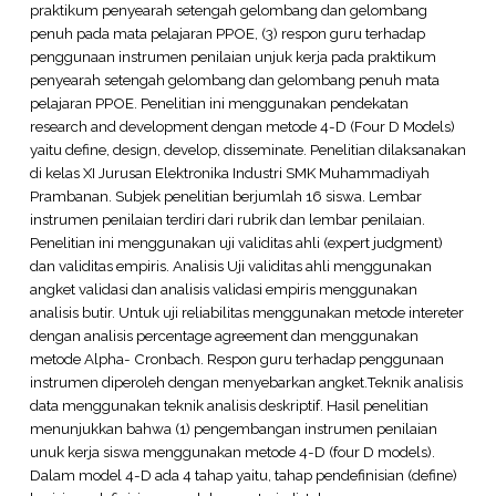
praktikum penyearah setengah gelombang dan gelombang
penuh pada mata pelajaran PPOE, (3) respon guru terhadap
penggunaan instrumen penilaian unjuk kerja pada praktikum
penyearah setengah gelombang dan gelombang penuh mata
pelajaran PPOE. Penelitian ini menggunakan pendekatan
research and development dengan metode 4-D (Four D Models)
yaitu define, design, develop, disseminate. Penelitian dilaksanakan
di kelas XI Jurusan Elektronika Industri SMK Muhammadiyah
Prambanan. Subjek penelitian berjumlah 16 siswa. Lembar
instrumen penilaian terdiri dari rubrik dan lembar penilaian.
Penelitian ini menggunakan uji validitas ahli (expert judgment)
dan validitas empiris. Analisis Uji validitas ahli menggunakan
angket validasi dan analisis validasi empiris menggunakan
analisis butir. Untuk uji reliabilitas menggunakan metode intereter
dengan analisis percentage agreement dan menggunakan
metode Alpha- Cronbach. Respon guru terhadap penggunaan
instrumen diperoleh dengan menyebarkan angket.Teknik analisis
data menggunakan teknik analisis deskriptif. Hasil penelitian
menunjukkan bahwa (1) pengembangan instrumen penilaian
unuk kerja siswa menggunakan metode 4-D (four D models).
Dalam model 4-D ada 4 tahap yaitu, tahap pendefinisian (define)