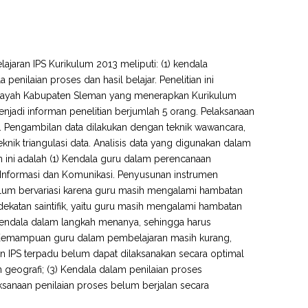
ajaran IPS Kurikulum 2013 meliputi: (1) kendala
enilaian proses dan hasil belajar. Penelitian ini
P wilayah Kabupaten Sleman yang menerapkan Kurikulum
adi informan penelitian berjumlah 5 orang. Pelaksanaan
. Pengambilan data dilakukan dengan teknik wawancara,
nik triangulasi data. Analisis data yang digunakan dalam
ian ini adalah (1) Kendala guru dalam perencanaan
Informasi dan Komunikasi. Penyusunan instrumen
belum bervariasi karena guru masih mengalami hambatan
katan saintifik, yaitu guru masih mengalami hambatan
kendala dalam langkah menanya, sehingga harus
. Kemampuan guru dalam pembelajaran masih kurang,
n IPS terpadu belum dapat dilaksanakan secara optimal
 geografi; (3) Kendala dalam penilaian proses
aksanaan penilaian proses belum berjalan secara