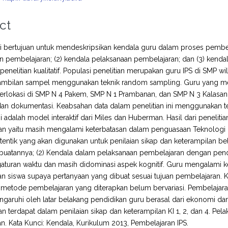
ct
ini bertujuan untuk mendeskripsikan kendala guru dalam proses pembel
 pembelajaran; (2) kendala pelaksanaan pembelajaran; dan (3) kendala p
enelitian kualitatif. Populasi penelitian merupakan guru IPS di SM
ambilan sampel menggunakan teknik random sampling. Guru yang menj
berlokasi di SMP N 4 Pakem, SMP N 1 Prambanan, dan SMP N 3 Kalasan
dan dokumentasi. Keabsahan data dalam penelitian ini menggunakan tek
ini adalah model interaktif dari Miles dan Huberman. Hasil dari penelit
an yaitu masih mengalami keterbatasan dalam penguasaan Teknologi 
utentik yang akan digunakan untuk penilaian sikap dan keterampilan 
uatannya; (2) Kendala dalam pelaksanaan pembelajaran dengan pende
aturan waktu dan masih didominasi aspek kognitif. Guru mengalami 
n siswa supaya pertanyaan yang dibuat sesuai tujuan pembelajaran
metode pembelajaran yang diterapkan belum bervariasi. Pembelajara
ngaruhi oleh latar belakang pendidikan guru berasal dari ekonomi dan
n terdapat dalam penilaian sikap dan keterampilan KI 1, 2, dan 4. Pel
an. Kata Kunci: Kendala, Kurikulum 2013, Pembelajaran IPS.