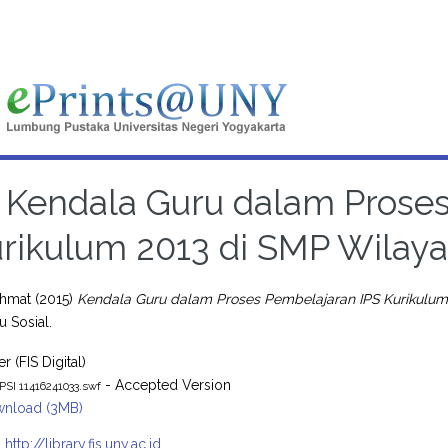
Kendala Guru dalam Proses
rikulum 2013 di SMP Wilay
ahmat
(2015)
Kendala Guru dalam Proses Pembelajaran IPS Kurikulu
u Sosial.
r (FIS Digital)
- Accepted Version
PSI 11416241033.swf
nload (3MB)
:
http://library.fis.uny.ac.id