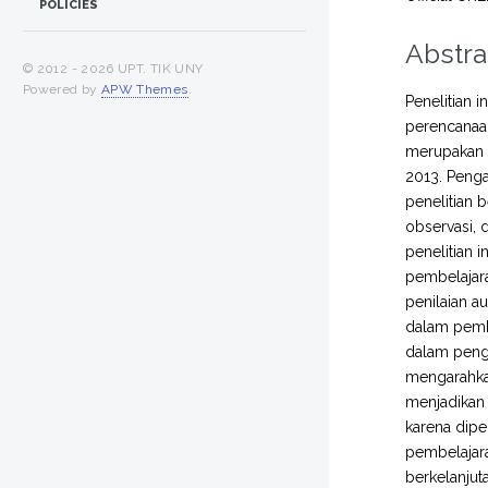
POLICIES
Abstra
© 2012 -
2026 UPT. TIK UNY
Powered by
APW Themes
.
Penelitian 
perencanaan
merupakan p
2013. Peng
penelitian 
observasi, 
penelitian 
pembelajar
penilaian a
dalam pemb
dalam peng
mengarahka
menjadikan 
karena dipe
pembelajara
berkelanjut