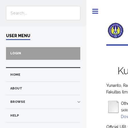
Toggle
USER MENU
LOGIN
Ku
HOME
Yunanto, R
ABOUT
Fakultas Ilm
BROWSE
Othe
SKRI
HELP
Dow
Official URL