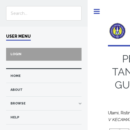
Toggle
USER MENU
LOGIN
P
TAN
HOME
GU
ABOUT
BROWSE
Utami, Risti
HELP
V KECAMA