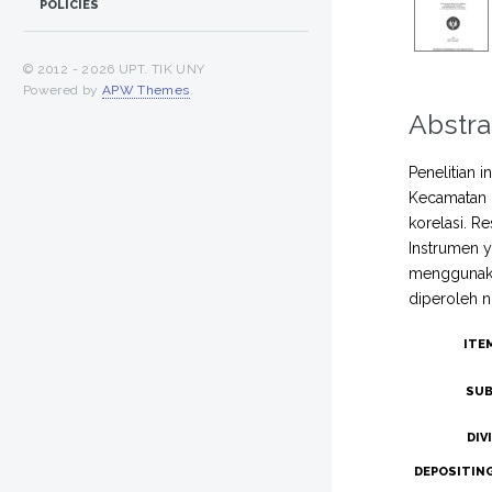
POLICIES
© 2012 -
2026 UPT. TIK UNY
Powered by
APW Themes
.
Abstra
Penelitian 
Kecamatan G
korelasi. R
Instrumen y
menggunakan
diperoleh ni
ITE
SUB
DIV
DEPOSITIN