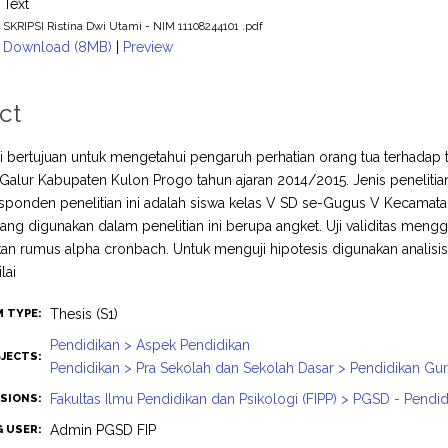
Text
SKRIPSI Ristina Dwi Utami - NIM 11108244101 .pdf
Download (8MB)
|
Preview
ct
ini bertujuan untuk mengetahui pengaruh perhatian orang tua terhada
alur Kabupaten Kulon Progo tahun ajaran 2014/2015. Jenis penelitian 
esponden penelitian ini adalah siswa kelas V SD se-Gugus V Kecamat
ang digunakan dalam penelitian ini berupa angket. Uji validitas menggun
 rumus alpha cronbach. Untuk menguji hipotesis digunakan analisis re
lai
Thesis (S1)
M TYPE:
Pendidikan > Aspek Pendidikan
JECTS:
Pendidikan > Pra Sekolah dan Sekolah Dasar > Pendidikan Gu
Fakultas Ilmu Pendidikan dan Psikologi (FIPP) > PGSD - Pendi
ISIONS:
Admin PGSD FIP
G USER: