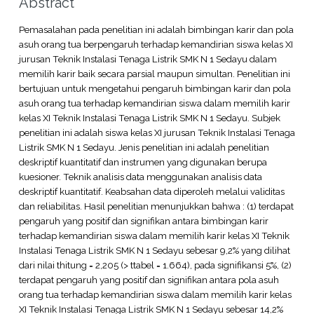
Abstract
Pemasalahan pada penelitian ini adalah bimbingan karir dan pola
asuh orang tua berpengaruh terhadap kemandirian siswa kelas XI
jurusan Teknik Instalasi Tenaga Listrik SMK N 1 Sedayu dalam
memilih karir baik secara parsial maupun simultan. Penelitian ini
bertujuan untuk mengetahui pengaruh bimbingan karir dan pola
asuh orang tua terhadap kemandirian siswa dalam memilih karir
kelas XI Teknik Instalasi Tenaga Listrik SMK N 1 Sedayu. Subjek
penelitian ini adalah siswa kelas XI jurusan Teknik Instalasi Tenaga
Listrik SMK N 1 Sedayu. Jenis penelitian ini adalah penelitian
deskriptif kuantitatif dan instrumen yang digunakan berupa
kuesioner. Teknik analisis data menggunakan analisis data
deskriptif kuantitatif. Keabsahan data diperoleh melalui validitas
dan reliabilitas. Hasil penelitian menunjukkan bahwa : (1) terdapat
pengaruh yang positif dan signifikan antara bimbingan karir
terhadap kemandirian siswa dalam memilih karir kelas XI Teknik
Instalasi Tenaga Listrik SMK N 1 Sedayu sebesar 9,2% yang dilihat
dari nilai thitung = 2,205 (> ttabel = 1.664), pada signifikansi 5%, (2)
terdapat pengaruh yang positif dan signifikan antara pola asuh
orang tua terhadap kemandirian siswa dalam memilih karir kelas
XI Teknik Instalasi Tenaga Listrik SMK N 1 Sedayu sebesar 14,2%