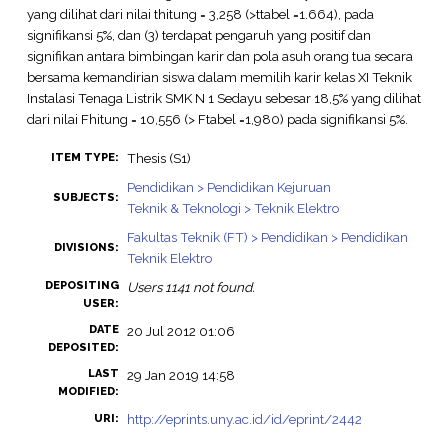
yang dilihat dari nilai thitung = 3,258 (>ttabel =1.664), pada
signifikansi 5%, dan (3) terdapat pengaruh yang positif dan
signifikan antara bimbingan karir dan pola asuh orang tua secara
bersama kemandirian siswa dalam memilih karir kelas XI Teknik
Instalasi Tenaga Listrik SMK N 1 Sedayu sebesar 18,5% yang dilihat
dari nilai Fhitung = 10,556 (> Ftabel =1,980) pada signifikansi 5%.
Thesis (S1)
ITEM TYPE:
Pendidikan > Pendidikan Kejuruan
SUBJECTS:
Teknik & Teknologi > Teknik Elektro
Fakultas Teknik (FT) > Pendidikan > Pendidikan
DIVISIONS:
Teknik Elektro
DEPOSITING
Users 1141 not found.
USER:
DATE
20 Jul 2012 01:06
DEPOSITED:
LAST
29 Jan 2019 14:58
MODIFIED:
http://eprints.uny.ac.id/id/eprint/2442
URI: