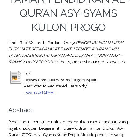
QUR’AN ASY-SYAMS
KULON PROGO
Linda Budi Winarsih, Perdana
(2015)
PENGEMBANGAN MEDIA
FLIPCHART SEBAGAI ALAT BANTU PEMBELAJARAN ILMU
TAJWID BAGI SANTRI TAMAN PENDIDIKAN AL-QUR’AN ASY-
SYAMS KULON PROGO.
S1 thesis, Universitas Negeri Yogyakarta.
Text
Perdana Linda Budi Winarsih_10105241024.pdf
Restricted to Registered users only
Download (4MB)
Abstract
Penelitian ini bertujuan untuk menghasilkan media flipchart yang
layak untuk pembelajaran ilmu tajwid di taman pendidikan Al-
Qur’an (TPQ) Asy- Syams Kulon Progo. Metode penelitian yang