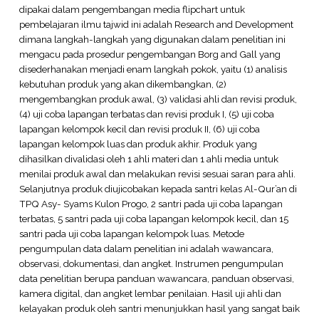
dipakai dalam pengembangan media flipchart untuk
pembelajaran ilmu tajwid ini adalah Research and Development
dimana langkah-langkah yang digunakan dalam penelitian ini
mengacu pada prosedur pengembangan Borg and Gall yang
disederhanakan menjadi enam langkah pokok, yaitu (1) analisis
kebutuhan produk yang akan dikembangkan, (2)
mengembangkan produk awal, (3) validasi ahli dan revisi produk,
(4) uji coba lapangan terbatas dan revisi produk I, (5) uji coba
lapangan kelompok kecil dan revisi produk II, (6) uji coba
lapangan kelompok luas dan produk akhir. Produk yang
dihasilkan divalidasi oleh 1 ahli materi dan 1 ahli media untuk
menilai produk awal dan melakukan revisi sesuai saran para ahli.
Selanjutnya produk diujicobakan kepada santri kelas Al-Qur’an di
TPQ Asy- Syams Kulon Progo, 2 santri pada uji coba lapangan
terbatas, 5 santri pada uji coba lapangan kelompok kecil, dan 15
santri pada uji coba lapangan kelompok luas. Metode
pengumpulan data dalam penelitian ini adalah wawancara,
observasi, dokumentasi, dan angket. Instrumen pengumpulan
data penelitian berupa panduan wawancara, panduan observasi,
kamera digital, dan angket lembar penilaian. Hasil uji ahli dan
kelayakan produk oleh santri menunjukkan hasil yang sangat baik