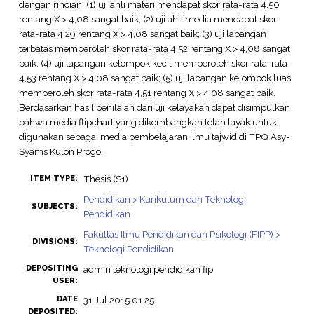
dengan rincian: (1) uji ahli materi mendapat skor rata-rata 4,50
rentang X > 4,08 sangat baik; (2) uji ahli media mendapat skor
rata-rata 4,29 rentang X > 4,08 sangat baik; (3) uji lapangan
terbatas memperoleh skor rata-rata 4,52 rentang X > 4,08 sangat
baik; (4) uji lapangan kelompok kecil memperoleh skor rata-rata
4,53 rentang X > 4,08 sangat baik; (5) uji lapangan kelompok luas
memperoleh skor rata-rata 4,51 rentang X > 4,08 sangat baik.
Berdasarkan hasil penilaian dari uji kelayakan dapat disimpulkan
bahwa media flipchart yang dikembangkan telah layak untuk
digunakan sebagai media pembelajaran ilmu tajwid di TPQ Asy-
Syams Kulon Progo.
Thesis (S1)
ITEM TYPE:
Pendidikan > Kurikulum dan Teknologi
SUBJECTS:
Pendidikan
Fakultas Ilmu Pendidikan dan Psikologi (FIPP) >
DIVISIONS:
Teknologi Pendidikan
DEPOSITING
admin teknologi pendidikan fip
USER:
DATE
31 Jul 2015 01:25
DEPOSITED: