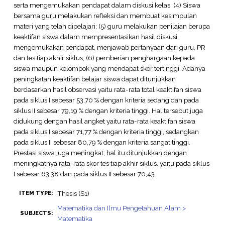
serta mengemukakan pendapat dalam diskusi kelas; (4) Siswa
bersama guru melakukan refleksi dan membuat kesimpulan
materi yang telah dipelajari; (5) guru melakukan penilaian berupa
keaktifan siswa dalam mempresentasikan hasil diskusi,
mengemukakan pendapat, menjawab pertanyaan dari guru, PR
dan tes tiap akhir siklus; (6) pemberian penghargaan kepada
siswa maupun kelompok yang mendapat skor tertinggi. Adanya
peningkatan keaktifan belajar siswa dapat ditunjukkan
berdasarkan hasil observasi yaitu rata-rata total keaktifan siswa
pada siklus I sebesar 53,70 % dengan kriteria sedang dan pada
siklus II sebesar 79,19 % dengan kriteria tinggi. Hal tersebut juga
didukung dengan hasil angket yaitu rata-rata keaktifan siswa
pada siklus I sebesar 71,77 % dengan kriteria tinggi, sedangkan
pada siklus II sebesar 80,79 % dengan kriteria sangat tinggi.
Prestasi siswa juga meningkat, hal itu ditunjukkan dengan
meningkatnya rata-rata skor tes tiap akhir siklus, yaitu pada siklus
I sebesar 63,38 dan pada siklus II sebesar 70,43.
Thesis (S1)
ITEM TYPE:
Matematika dan Ilmu Pengetahuan Alam >
SUBJECTS:
Matematika