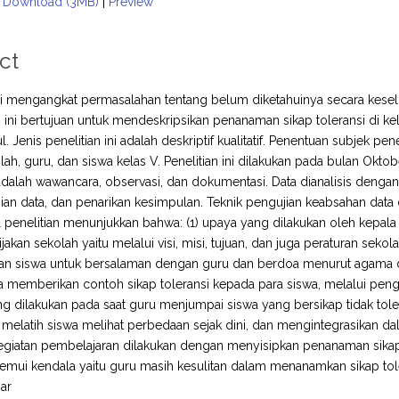
Download (3MB)
|
Preview
ct
ini mengangkat permasalahan tentang belum diketahuinya secara kese
tian ini bertujuan untuk mendeskripsikan penanaman sikap toleransi di 
 Jenis penelitian ini adalah deskriptif kualitatif. Penentuan subjek pe
lah, guru, dan siswa kelas V. Penelitian ini dilakukan pada bulan Okt
adalah wawancara, observasi, dan dokumentasi. Data dianalisis den
jian data, dan penarikan kesimpulan. Teknik pengujian keabsahan data 
l penelitian menunjukkan bahwa: (1) upaya yang dilakukan oleh kepal
ijakan sekolah yaitu melalui visi, misi, tujuan, dan juga peraturan sek
n siswa untuk bersalaman dengan guru dan berdoa menurut agama d
 memberikan contoh sikap toleransi kepada para siswa, melalui pengk
g dilakukan pada saat guru menjumpai siswa yang bersikap tidak tol
melatih siswa melihat perbedaan sejak dini, dan mengintegrasikan d
kegiatan pembelajaran dilakukan dengan menyisipkan penanaman sikap
itemui kendala yaitu guru masih kesulitan dalam menanamkan sikap toler
ar