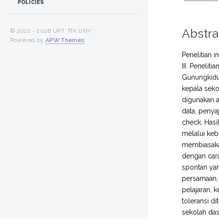
POLICIES
Abstra
© 2012 -
2026 UPT. TIK UNY
Powered by
APW Themes
.
Penelitian 
III. Peneli
Gunungkidul.
kepala seko
digunakan 
data, penya
check. Hasi
melalui keb
membiasaka
dengan cara
spontan yan
persamaan, 
pelajaran, 
toleransi d
sekolah das