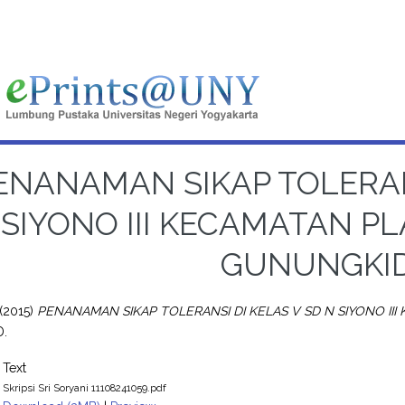
ENANAMAN SIKAP TOLERANS
SIYONO III KECAMATAN P
GUNUNGKI
(2015)
PENANAMAN SIKAP TOLERANSI DI KELAS V SD N SIYONO I
D.
Text
Skripsi Sri Soryani 11108241059.pdf