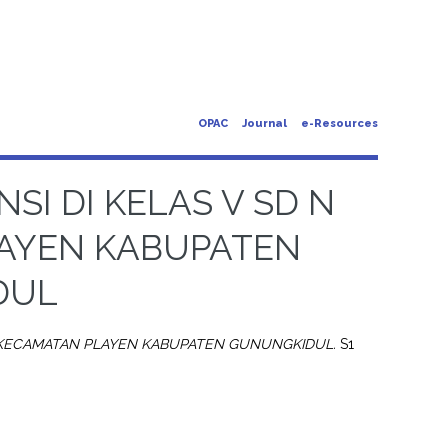
OPAC
Journal
e-Resources
I DI KELAS V SD N
LAYEN KABUPATEN
DUL
II KECAMATAN PLAYEN KABUPATEN GUNUNGKIDUL.
S1