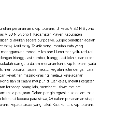
luruhan penanaman sikap toleransi di kelas V SD N Siyono
kelas V SD N Siyono III Kecamatan Playen Kabupaten
nelitian dilakukan secara purposive. Subjek penelitian adalah
ober 2014-April 2015. Teknik pengumpulan data yang
gan menggunakan model Miles and Huberman yaitu reduksi
dengan trianggulasi sumber, trianggulasi teknik, dan cross
a sekolah dan guru dalam menanamkan sikap toleransi yaitu
olah, membiasakan siswa melalui kegiatan rutin dengan cara
an keyakinan masing-masing, melalui keteladanan
ondisian di dalam maupun di luar kelas, melalui kegiatan
eran terhadap orang lain, membantu siswa melihat
alam mata pelajaran. Dalam pengintegrasian ke dalam mata
 toleransi kepada para siswa, (2) dalam penanaman sikap
ansi kepada siswa yang nakal. Kata kunci: sikap toleransi,