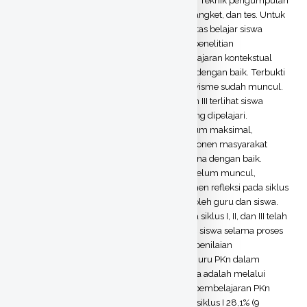
data dalam penelitian ini adalah observasi, angket, dan tes. Untuk
menganalisis data dari hasil observasi aktivitas belajar siswa
digunakan analisis statistik deskriptif. Hasil penelitian
menunjukkan bahwa [1] Penerapan pembelajaran kontekstual
yang dilakukan guru PKn sudah terlaksana dengan baik. Terbukti
pada siklus I, II, dan III komponen konstruktivisme sudah muncul.
Komponen menemukan pada siklus I, II, dan III terlihat siswa
sudah dapat menemukan sendiri materi yang dipelajari.
Komponen bertanya pada siklus I dan II belum maksimal,
sedangkan siklus III sudah maksimal. Komponen masyarakat
belajar pada siklus I, II, dan III sudah terlaksana dengan baik.
Komponen pemodelan pada siklus I dan II belum muncul,
sedangkan siklus III sudah muncul. Komponen refleksi pada siklus
I, II, dan III sudah dilakukan bersama-sama oleh guru dan siswa.
Komponen penilaian yang sebenarnya pada siklus I, II, dan III telah
dilakukan dengan cara mengamati aktivitas siswa selama proses
pembelajaran PKn berlangsung. [2] Sistem penilaian
pembelajaran kontekstual yang dilakukan guru PKn dalam
mengukur tingkat kemandirian belajar siswa adalah melalui
pengamatan aktivitas siswa selama proses pembelajaran PKn
berlangsung. Tercatat kategori cukup pada siklus I 28,1% (9