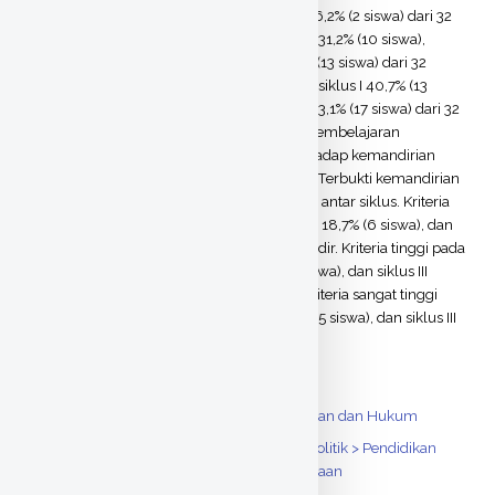
siswa), siklus II 18,7% (6 siswa),dan siklus III 6,2% (2 siswa) dari 32
siswa yang hadir. Kategori baik pada siklus I 31,2% (10 siswa),
siklus II 34,3% (11 siswa), dan siklus III 40,7% (13 siswa) dari 32
siswa yang hadir. Kategori sangat baik pada siklus I 40,7% (13
siswa), siklus II 47% (15 siswa), dan siklus III 53,1% (17 siswa) dari 32
siswa yang hadir. [3] Pengaruh penerapan pembelajaran
kontekstual dalam mata pelajaran PKn terhadap kemandirian
belajar siswa mempunyai pengaruh positif. Terbukti kemandirian
belajar siswa terus mengalami peningkatan antar siklus. Kriteria
sedang pada siklus I 28,1% (9 siswa), siklus II 18,7% (6 siswa), dan
siklus III 6,2% (2 siswa) dari 32 siswa yang hadir. Kriteria tinggi pada
siklus I 31,2% (10 siswa), siklus II 34,3% (11 siswa), dan siklus III
40,7% (13 siswa) dari 32 siswa yang hadir. Kriteria sangat tinggi
pada siklus I 40,7% (13 siswa), siklus II 47% (15 siswa), dan siklus III
53,1% (17 siswa) dari 32 siswa yang hadir.
Thesis (S1)
ITEM TYPE:
Ilmu Sosial > Kewarganegaraan dan Hukum
SUBJECTS:
Fakultas Ilmu Sosial & Ilmu Politik > Pendidikan
DIVISIONS:
Pancasila dan Kewarganegaraan