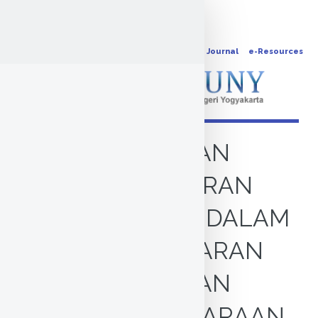
OPAC
Journal
e-Resources
PENERAPAN
PEMBELAJARAN
KONTEKSTUAL DALAM
MATA PELAJARAN
PENDIDIKAN
KEWARGANEGARAAN