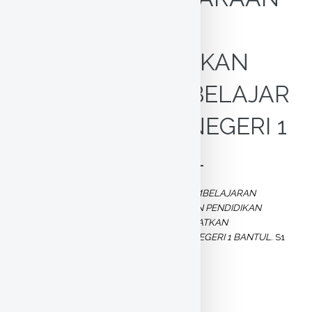
UNTUK
MENINGKATKAN
KEMANDIRIAN BELAJAR
SISWA DI SMA NEGERI 1
BANTUL
Sumarsono, Andry
(2011)
PENERAPAN PEMBELAJARAN
KONTEKSTUAL DALAM MATA PELAJARAN PENDIDIKAN
KEWARGANEGARAAN UNTUK MENINGKATKAN
KEMANDIRIAN BELAJAR SISWA DI SMA NEGERI 1 BANTUL.
S1
thesis, UNY.
Text
Abstrak.pdf
Download (23kB)
|
Preview