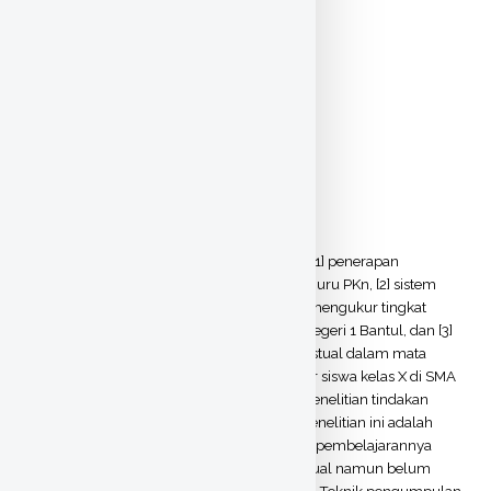
Text
Inti.pdf
Download (2MB)
|
Preview
Text
Judul dan Pengesahan.pdf
Download (176kB)
|
Preview
Abstract
Penelitian ini bertujuan untuk mengetahui: [1] penerapan
pembelajaran kontekstual yang dilakukan guru PKn, [2] sistem
penilaian yang dilakukan guru PKn dalam mengukur tingkat
kemandirian belajar siswa kelas X di SMA Negeri 1 Bantul, dan [3]
pengaruh penerapan pembelajaran kontekstual dalam mata
pelajaran PKn terhadap kemandirian belajar siswa kelas X di SMA
Negeri 1 Bantul. Penelitian ini merupakan penelitian tindakan
kelas (classroom action research). Subjek penelitian ini adalah
siswa kelas X5 di SMA Negeri 1 Bantul yang pembelajarannya
sudah menerapkan pembelajaran kontekstual namun belum
diketahui tingkat kemandirian belajar siswa. Teknik pengumpulan