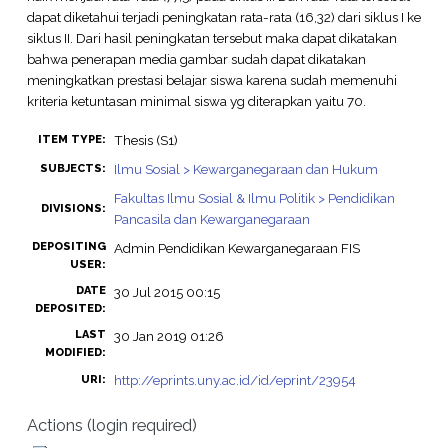
dapat diketahui terjadi peningkatan rata-rata (16,32) dari siklus I ke
siklus II. Dari hasil peningkatan tersebut maka dapat dikatakan
bahwa penerapan media gambar sudah dapat dikatakan
meningkatkan prestasi belajar siswa karena sudah memenuhi
kriteria ketuntasan minimal siswa yg diterapkan yaitu 70.
Thesis (S1)
ITEM TYPE:
Ilmu Sosial > Kewarganegaraan dan Hukum
SUBJECTS:
Fakultas Ilmu Sosial & Ilmu Politik > Pendidikan
DIVISIONS:
Pancasila dan Kewarganegaraan
DEPOSITING
Admin Pendidikan Kewarganegaraan FIS
USER:
DATE
30 Jul 2015 00:15
DEPOSITED:
LAST
30 Jan 2019 01:26
MODIFIED:
http://eprints.uny.ac.id/id/eprint/23954
URI:
Actions (login required)