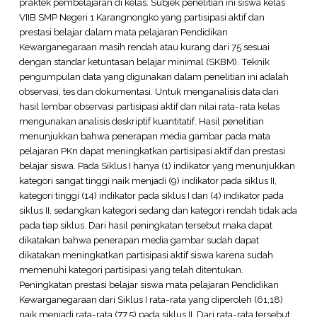
praktek pembelajaran di kelas. Subjek penelitian ini siswa kelas
VIIB SMP Negeri 1 Karangnongko yang partisipasi aktif dan
prestasi belajar dalam mata pelajaran Pendidikan
Kewarganegaraan masih rendah atau kurang dari 75 sesuai
dengan standar ketuntasan belajar minimal (SKBM). Teknik
pengumpulan data yang digunakan dalam penelitian ini adalah
observasi, tes dan dokumentasi. Untuk menganalisis data dari
hasil lembar observasi partisipasi aktif dan nilai rata-rata kelas
mengunakan analisis deskriptif kuantitatif. Hasil penelitian
menunjukkan bahwa penerapan media gambar pada mata
pelajaran PKn dapat meningkatkan partisipasi aktif dan prestasi
belajar siswa. Pada Siklus I hanya (1) indikator yang menunjukkan
kategori sangat tinggi naik menjadi (9) indikator pada siklus II,
kategori tinggi (14) indikator pada siklus I dan (4) indikator pada
siklus II, sedangkan kategori sedang dan kategori rendah tidak ada
pada tiap siklus. Dari hasil peningkatan tersebut maka dapat
dikatakan bahwa penerapan media gambar sudah dapat
dikatakan meningkatkan partisipasi aktif siswa karena sudah
memenuhi kategori partisipasi yang telah ditentukan.
Peningkatan prestasi belajar siswa mata pelajaran Pendidikan
Kewarganegaraan dari Siklus I rata-rata yang diperoleh (61,18)
naik menjadi rata-rata (77,5) pada siklus II. Dari rata-rata tersebut