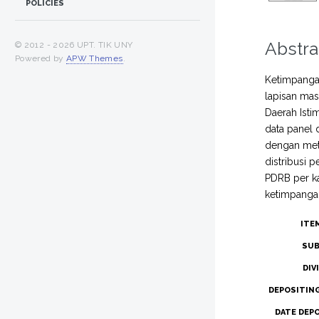
POLICIES
Abstra
© 2012 -
2026 UPT. TIK UNY
Powered by
APW Themes
.
Ketimpanga
lapisan mas
Daerah Isti
data panel 
dengan meto
distribusi 
PDRB per ka
ketimpangan
ITE
SUB
DIV
DEPOSITIN
DATE DEP