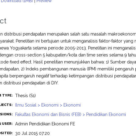
Download (1MB)
|
Preview
ct
n distribusi pendapatan merupakan salah satu masalah makroekonom
yarakat. Penelitian ini bertujuan untuk menganalisis faktor-faktor ya
mewa Yogyakarta selama periode 2005-2013. Penelitian ini menganali
dengan cross-section 5 kabupaten/kota dan time series selama 9 tahun
de fixed effect. Hasil penelitian menunjukkan bahwa: 1) Sumber day
pendapatan, 2) Indeks pembangunan manusia (IPM) memiliki pengaruh p
pita berpengaruh negatif terhadap ketimpangan distribusi pendapata
 distribusi pendapatan di DIY.
Thesis (S1)
M TYPE:
Ilmu Sosial > Ekonomi > Ekonomi
JECTS:
Fakultas Ekonomi dan Bisnis (FEB) > Pendidikan Ekonomi
ISIONS:
Admin Pendidikan Ekonomi FE
G USER:
30 Jul 2015 07:20
OSITED: