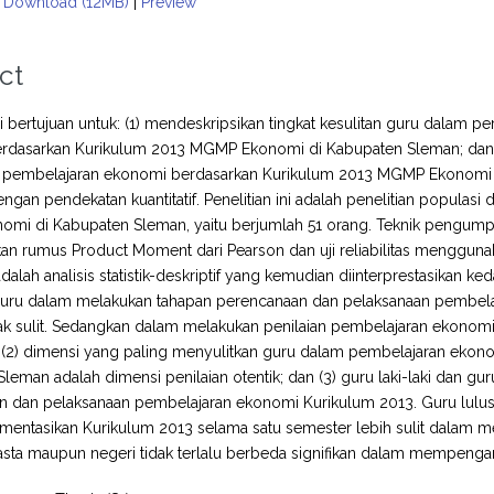
Download (12MB)
|
Preview
ct
ini bertujuan untuk: (1) mendeskripsikan tingkat kesulitan guru dalam
rdasarkan Kurikulum 2013 MGMP Ekonomi di Kabupaten Sleman; dan (
 pembelajaran ekonomi berdasarkan Kurikulum 2013 MGMP Ekonomi di 
dengan pendekatan kuantitatif. Penelitian ini adalah penelitian popula
i di Kabupaten Sleman, yaitu berjumlah 51 orang. Teknik pengumpula
 rumus Product Moment dari Pearson dan uji reliabilitas menggunak
dalah analisis statistik-deskriptif yang kemudian diinterprestasikan k
 guru dalam melakukan tahapan perencanaan dan pelaksanaan pembel
dak sulit. Sedangkan dalam melakukan penilaian pembelajaran ekono
t; (2) dimensi yang paling menyulitkan guru dalam pembelajaran ek
leman adalah dimensi penilaian otentik; dan (3) guru laki-laki dan g
n dan pelaksanaan pembelajaran ekonomi Kurikulum 2013. Guru lulus
entasikan Kurikulum 2013 selama satu semester lebih sulit dalam m
sta maupun negeri tidak terlalu berbeda signifikan dalam mempengar