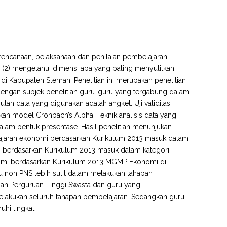
 perencanaan, pelaksanaan dan penilaian pembelajaran
2) mengetahui dimensi apa yang paling menyulitkan
Kabupaten Sleman. Penelitian ini merupakan penelitian
si dengan subjek penelitian guru-guru yang tergabung dalam
n data yang digunakan adalah angket. Uji validitas
an model Cronbach’s Alpha. Teknik analisis data yang
edalam bentuk presentase. Hasil penelitian menunjukan
ajaran ekonomi berdasarkan Kurikulum 2013 masuk dalam
mi berdasarkan Kurikulum 2013 masuk dalam kategori
onomi berdasarkan Kurikulum 2013 MGMP Ekonomi di
uru non PNS lebih sulit dalam melakukan tahapan
an Perguruan Tinggi Swasta dan guru yang
elakukan seluruh tahapan pembelajaran. Sedangkan guru
uhi tingkat