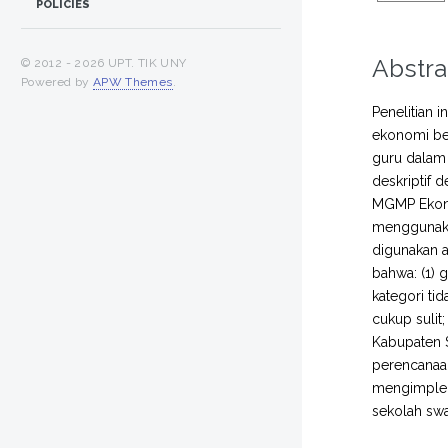
POLICIES
Abstra
© 2012 -
2026 UPT. TIK UNY
Powered by
APW Themes
.
Penelitian 
ekonomi be
guru dalam
deskriptif 
MGMP Ekonom
menggunakan
digunakan a
bahwa: (1)
kategori ti
cukup suli
Kabupaten S
perencanaa
mengimplem
sekolah swa