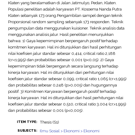
Klaten yang beralamatkan di Jalan Jatimulyo, Pedan, Klaten.
Populasi penelitian adalah karyawan PT. Kosoema Nanda Putra
Klaten sebanyak 173 orang.Pengambilan sampel dengan teknik
Proporsional random sampling sebanyak 173 responden. Teknik
pengumpulan data menggunakan kuisioner. Teknik analisis data
menggunakan analisis jalur. Hasil penelitian menunjukkan
bahwa: 1) Gaya kepemimpinan berpengaruh positif terhadap
komitmen karyawan. Hal ini ditunjukkan dari hasil perhitungan
nilai koefisien jalur standar sebesar 0,414, critical ratio 2,188
(cr<1,995) dan probabilitas sebesar 0,001 (p<0,05). 2) Gaya
kepemimpinan tidak berpengaruh secara langsung terhadap
kinerja karyawan. Hal ini ditunjukkan dari perhitungan nilai
koefisien jalur standar sebesar 0,099, critical ratio 1,065 (cr<1,995)
dan probabilitas sebesar 0,248 (p>0,005) dan hugungannya
positif. 3) Komitmen Karyawan berpengaruh positif terhadap
kinerja karyawan. Hal ini ditunjukkan dari hasil perhitungan nilai
koefisien jalur standar sebesar 0,510, critical ratio 3,004 (cr>1,995)
dan probabilitas sebesar 0,001 (p<0,005).
Thesis (S1)
ITEM TYPE:
Ilmu Sosial > Ekonomi > Ekonomi
SUBJECTS: