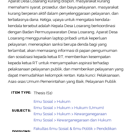
Aparat Desa Losarang kurang disiplin, masyarakat kurang
memahami syarat, prosedur, dan biaya pelayanan, masyarakat
kurang berperan aktif dalam penyelenggaraan pelayanan, dan
terbatasnya dana. Ketiga, upaya untuk mengatasi kendala-
kendala tersebut adalah Kepala Desa Losarang berkoordinasi
dengan Badan Permusyawaratan Desa Losarang, Aparat Desa
Losarang menggunakan laptop pribadi untuk keperluan
pelayanan, menerapkan sanksi berupa denda bagi yang
terlambat, akan memasang informasi di papan pengumuman
dan sosialisasi kepada ketua RT, memberikan kesempatan
kepada ketua RT untuk menyampaikan aspirasi terhadap
pelaksanaan pelayanan publik, dan memberikan pelayanan yang
dapat memudahkan kelompok rentan. Kata kunci: Pelaksanaan,
Asas-asas Umum Pemerintahan yang Baik, Pelayanan Publik
Thesis (S1)
ITEM TYPE:
Ilmu Sosial > Hukum
Ilmu Sosial > Hukum > Hukum (Umum)
SUBJECTS:
Ilmu Sosial > Hukum > Kewarganegaraan
Ilmu Sosial > Kewarganegaraan dan Hukum
Fakultas Ilmu Sosial & Ilmu Politik > Pendidikan
DIVISIONS: