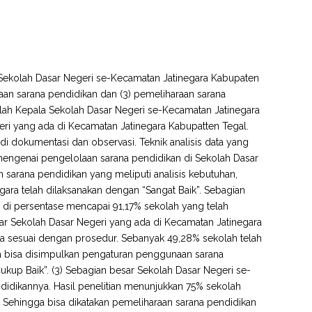
i Sekolah Dasar Negeri se-Kecamatan Jatinegara Kabupaten
aan sarana pendidikan dan (3) pemeliharaan sarana
 adalah Kepala Sekolah Dasar Negeri se-Kecamatan Jatinegara
ri yang ada di Kecamatan Jatinegara Kabupatten Tegal.
dokumentasi dan observasi. Teknik analisis data yang
an mengenai pengelolaan sarana pendidikan di Sekolah Dasar
 sarana pendidikan yang meliputi analisis kebutuhan,
egara telah dilaksanakan dengan “Sangat Baik”. Sebagian
a di persentase mencapai 91,17% sekolah yang telah
ar Sekolah Dasar Negeri yang ada di Kecamatan Jatinegara
a sesuai dengan prosedur. Sebanyak 49,28% sekolah telah
 bisa disimpulkan pengaturan penggunaan sarana
kup Baik”. (3) Sebagian besar Sekolah Dasar Negeri se-
idikannya. Hasil penelitian menunjukkan 75% sekolah
 Sehingga bisa dikatakan pemeliharaan sarana pendidikan