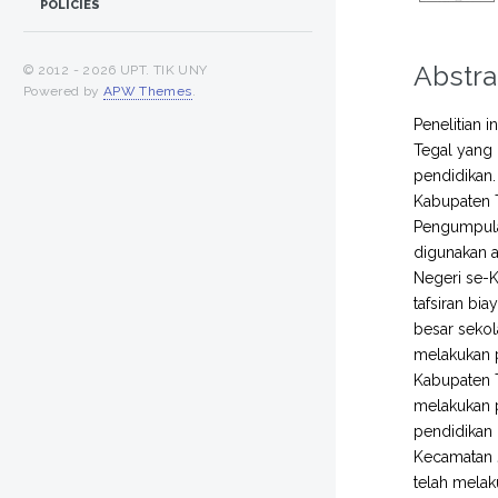
POLICIES
Abstra
© 2012 -
2026 UPT. TIK UNY
Powered by
APW Themes
.
Penelitian 
Tegal yang 
pendidikan.
Kabupaten T
Pengumpula
digunakan a
Negeri se-K
tafsiran bi
besar sekol
melakukan p
Kabupaten T
melakukan 
pendidikan 
Kecamatan J
telah melak