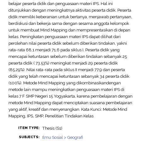
belajar peserta didik dan penguasaan materi IPS. Hal ini
ditunjukkan dengan meningkatnya aktivitas peserta didik. Peserta
didik memiliki keberanian untuk bertanya, menjawab pertanyaan,
berdiskusi dan bekerja sama dengan sesama anggota kelompok
untuk membuat Mind Mapping dan mempresentasikan di depan
kelas. Peningkatan penguasaan materi IPS dapat dilihat dari
perolehan nilai peserta didik sebelum diberikan tindakan, yakni
rata-rata 68,1 menjadi 71,6 pada siklus I. Peserta didik yang
mencapai ketuntasan sebelum diberikan tindakan sebanyak 25
peserta didik ( 73,53%) meningkat menjadi 29 peserta didik
(85,29%). Nilai rata-rata pada siklus II menjadi 77,9 dan peserta
didik yang telah mencapai ketuntasan sebanyak 34 peserta didik
(100%). Metode Mind Mapping yang dikombinasikandengan
metode lain mampu meningkatkan penguasaan materi IPS di
kelas 7 F SMP Negeri 15 Yogyakarta, karena pembelajaran dengan
metode Mind Mapping dapat menciptakan suasana pembelajaran
yang aktif, kreatif dan menyenangkan. Kata Kunci: Metode Mind
Mapping, IPS, SMP, Penelitian Tindakan Kelas
Thesis (S1)
ITEM TYPE:
Ilmu Sosial > Geografi
SUBJECTS: