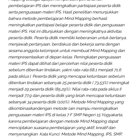
pembelajaran IPS dan meningkatkan partisipasi peserta didik
serta penguasaan materi IPS. Hasil penelitian menunjukkan
bahwa metode pembelajaran Mind Mapping berhasil
meningkatkan partisipasi belajar peserta didik dan penguasaan
materi IPS. Hal ini ditunjukkan dengan meningkatnya aktivitas
peserta didik. Peserta didik memiliki keberanian untuk bertanya,
menjawab pertanyaan, berdiskusi dan bekerja sama dengan
sesama anggota kelompok untuk membuat Mind Mapping dan
mempresentasikan di depan kelas. Peningkatan penguasaan
materi IPS dapat dilihat dari perolehan nilai peserta didik
sebelum diberikan tindakan, yakni rata-rata 68,1 menjadi 71,6
pada siklus I. Peserta didik yang mencapai ketuntasan sebelum
diberikan tindakan sebanyak 25 peserta didik ( 73,53%) meningkat
menjadi 29 peserta didik (85,29%). Nilai rata-rata pada siklus II
menjadi 77,9 dan peserta didik yang telah mencapai ketuntasan
sebanyak 34 peserta didik (100%). Metode Mind Mapping yang
dikombinasikandengan metode lain mampu meningkatkan
penguasaan materi IPS di kelas 7 F SMP Negeri 15 Yogyakarta,
karena pembelajaran dengan metode Mind Mapping dapat
menciptakan suasana pembelajaran yang aktif, kreatif dan
menyenangkan. Kata Kunci: Metode Mind Mapping, IPS, SMP,