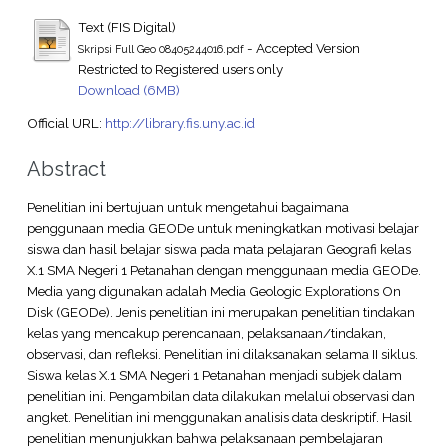
Text (FIS Digital)
- Accepted Version
Skripsi Full Geo 08405244016.pdf
Restricted to Registered users only
Download (6MB)
Official URL:
http://library.fis.uny.ac.id
Abstract
Penelitian ini bertujuan untuk mengetahui bagaimana
penggunaan media GEODe untuk meningkatkan motivasi belajar
siswa dan hasil belajar siswa pada mata pelajaran Geografi kelas
X.1 SMA Negeri 1 Petanahan dengan menggunaan media GEODe.
Media yang digunakan adalah Media Geologic Explorations On
Disk (GEODe). Jenis penelitian ini merupakan penelitian tindakan
kelas yang mencakup perencanaan, pelaksanaan/tindakan,
observasi, dan refleksi. Penelitian ini dilaksanakan selama II siklus.
Siswa kelas X.1 SMA Negeri 1 Petanahan menjadi subjek dalam
penelitian ini. Pengambilan data dilakukan melalui observasi dan
angket. Penelitian ini menggunakan analisis data deskriptif. Hasil
penelitian menunjukkan bahwa pelaksanaan pembelajaran