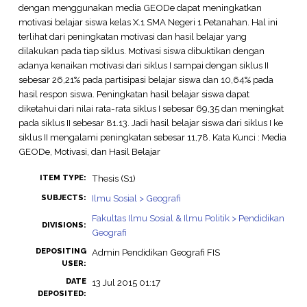
dengan menggunakan media GEODe dapat meningkatkan
motivasi belajar siswa kelas X.1 SMA Negeri 1 Petanahan. Hal ini
terlihat dari peningkatan motivasi dan hasil belajar yang
dilakukan pada tiap siklus. Motivasi siswa dibuktikan dengan
adanya kenaikan motivasi dari siklus I sampai dengan siklus II
sebesar 26,21% pada partisipasi belajar siswa dan 10,64% pada
hasil respon siswa. Peningkatan hasil belajar siswa dapat
diketahui dari nilai rata-rata siklus I sebesar 69,35 dan meningkat
pada siklus II sebesar 81.13. Jadi hasil belajar siswa dari siklus I ke
siklus II mengalami peningkatan sebesar 11,78. Kata Kunci : Media
GEODe, Motivasi, dan Hasil Belajar
Thesis (S1)
ITEM TYPE:
Ilmu Sosial > Geografi
SUBJECTS:
Fakultas Ilmu Sosial & Ilmu Politik > Pendidikan
DIVISIONS:
Geografi
DEPOSITING
Admin Pendidikan Geografi FIS
USER:
DATE
13 Jul 2015 01:17
DEPOSITED: