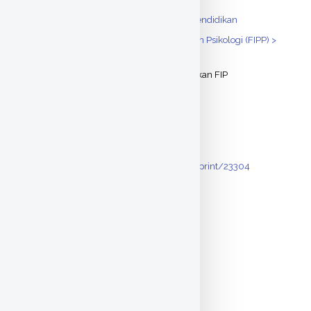
Pendidikan > Administrasi Pendidikan
SUBJECTS:
Fakultas Ilmu Pendidikan dan Psikologi (FIPP) >
DIVISIONS:
Manajemen Pendidikan
DEPOSITING
Admin Administrasi Pendidikan FIP
USER:
DATE
10 Jul 2015 04:40
DEPOSITED:
LAST
30 Jan 2019 01:04
MODIFIED:
http://eprints.uny.ac.id/id/eprint/23304
URI:
Actions (login required)
View Item