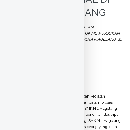
KOTA MAGELANG
Trapsilo, Adi
(2015)
KEGIATAN SEKOLAH DALAM
MENINGKATKAN KOMPETENSI GURU UNTUK MEWUJUDKAN
SEKOLAH BERTARAF INTERNASIONAL DI KOTA MAGELANG.
S1
thesis, Universitas Negeri Yogyakarta.
Text
TRAPSILO ADI - 031524722.pdf
Download (29MB)
|
Preview
Abstract
Penelitian ini bertujuan untuk mendeskripsikan kegiatan
peningkatan kompetensi guru serta hambatan dalam proses
penyelenggaraannya di SMA N 1 Magelang, SMK N 1 Magelang
dan SMK N 2 Magelang. Penelitian ini adalah penelitian deskriptif.
Penelitian dilaksanakan di SMA N 1 Magelang, SMK N 1 Magelang
dan SMK N 2 Magelang dengan informan seseorang yang telah