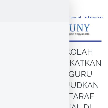
OPAC
Journal
e-Resources
KEGIATAN SEKOLAH
DALAM MENINGKATKAN
KOMPETENSI GURU
UNTUK MEWUJUDKAN
SEKOLAH BERTARAF
INTERNASIONAL DI