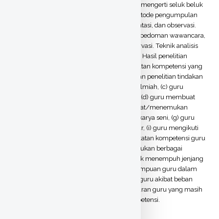
diberi wewenang oleh kepala sekolah yang mengerti seluk beluk
penyelenggaraan RSBI/SBI, sedangkan metode pengumpulan
data yang digunakan wawancara, dokumentasi, dan observasi.
Instrumen penelitian yang digunakan yaitu pedoman wawancara,
pedoman dokumentasi dan pedoman observasi. Teknik analisis
data menggunakan teknik analisis kualitatif. Hasil penelitian
menunjukkan bahwa: (1) Kegiatan peningkatan kompetensi yang
banyak dilakukan adalah (a) guru melakukan penelitian tindakan
kelas, (b) guru melakukan penulisan karya ilmiah, (c) guru
melakukan penulisan buku dan atau diktat, (d) guru membuat
alat/media pembelajaran, (e) guru membuat/menemukan
teknologi tepat guna, (f) guru menciptakan karya seni, (g) guru
mengikuti diklat, (h) guru mengikuti seminar, (i) guru mengikuti
studi lanjut. (2) Dalam pelaksanaan peningkatan kompetensi guru
untuk mewujudkan kriteria RSBI/SBI ditemukan berbagai
hambatan yaitu (a) ketidaksiapan guru untuk menempuh jenjang
pendidikan yang lebih tinggi, (b) ketidakmampuan guru dalam
segi finansial/dana, (c) keterbatasan waktu guru akibat beban
mengajar yang cukup padat, dan (d) kesadaran guru yang masih
rendah akan pentingnya peningkatan kompetensi.
Thesis (S1)
ITEM TYPE: