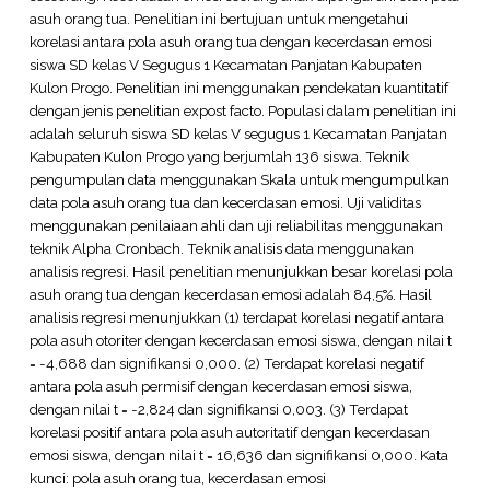
asuh orang tua. Penelitian ini bertujuan untuk mengetahui
korelasi antara pola asuh orang tua dengan kecerdasan emosi
siswa SD kelas V Segugus 1 Kecamatan Panjatan Kabupaten
Kulon Progo. Penelitian ini menggunakan pendekatan kuantitatif
dengan jenis penelitian expost facto. Populasi dalam penelitian ini
adalah seluruh siswa SD kelas V segugus 1 Kecamatan Panjatan
Kabupaten Kulon Progo yang berjumlah 136 siswa. Teknik
pengumpulan data menggunakan Skala untuk mengumpulkan
data pola asuh orang tua dan kecerdasan emosi. Uji validitas
menggunakan penilaiaan ahli dan uji reliabilitas menggunakan
teknik Alpha Cronbach. Teknik analisis data menggunakan
analisis regresi. Hasil penelitian menunjukkan besar korelasi pola
asuh orang tua dengan kecerdasan emosi adalah 84,5%. Hasil
analisis regresi menunjukkan (1) terdapat korelasi negatif antara
pola asuh otoriter dengan kecerdasan emosi siswa, dengan nilai t
= -4,688 dan signifikansi 0,000. (2) Terdapat korelasi negatif
antara pola asuh permisif dengan kecerdasan emosi siswa,
dengan nilai t = -2,824 dan signifikansi 0,003. (3) Terdapat
korelasi positif antara pola asuh autoritatif dengan kecerdasan
emosi siswa, dengan nilai t = 16,636 dan signifikansi 0,000. Kata
kunci: pola asuh orang tua, kecerdasan emosi