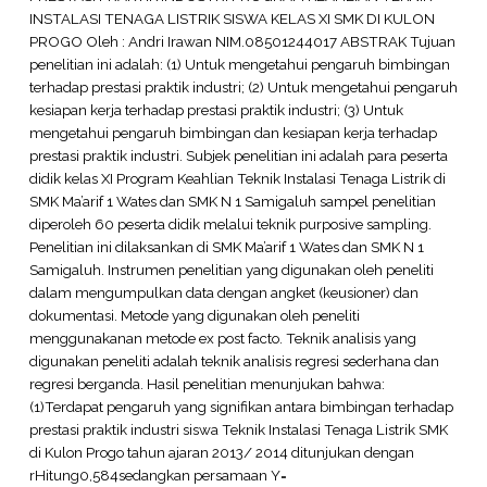
INSTALASI TENAGA LISTRIK SISWA KELAS XI SMK DI KULON
PROGO Oleh : Andri Irawan NIM.08501244017 ABSTRAK Tujuan
penelitian ini adalah: (1) Untuk mengetahui pengaruh bimbingan
terhadap prestasi praktik industri; (2) Untuk mengetahui pengaruh
kesiapan kerja terhadap prestasi praktik industri; (3) Untuk
mengetahui pengaruh bimbingan dan kesiapan kerja terhadap
prestasi praktik industri. Subjek penelitian ini adalah para peserta
didik kelas XI Program Keahlian Teknik Instalasi Tenaga Listrik di
SMK Ma’arif 1 Wates dan SMK N 1 Samigaluh sampel penelitian
diperoleh 60 peserta didik melalui teknik purposive sampling.
Penelitian ini dilaksankan di SMK Ma’arif 1 Wates dan SMK N 1
Samigaluh. Instrumen penelitian yang digunakan oleh peneliti
dalam mengumpulkan data dengan angket (keusioner) dan
dokumentasi. Metode yang digunakan oleh peneliti
menggunakanan metode ex post facto. Teknik analisis yang
digunakan peneliti adalah teknik analisis regresi sederhana dan
regresi berganda. Hasil penelitian menunjukan bahwa:
(1)Terdapat pengaruh yang signifikan antara bimbingan terhadap
prestasi praktik industri siswa Teknik Instalasi Tenaga Listrik SMK
di Kulon Progo tahun ajaran 2013/ 2014 ditunjukan dengan
rHitung0,584sedangkan persamaan Y=