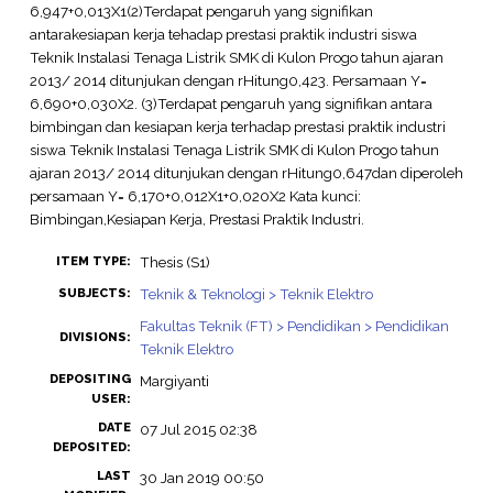
6,947+0,013X1(2)Terdapat pengaruh yang signifikan
antarakesiapan kerja tehadap prestasi praktik industri siswa
Teknik Instalasi Tenaga Listrik SMK di Kulon Progo tahun ajaran
2013/ 2014 ditunjukan dengan rHitung0,423. Persamaan Y=
6,690+0,030X2. (3)Terdapat pengaruh yang signifikan antara
bimbingan dan kesiapan kerja terhadap prestasi praktik industri
siswa Teknik Instalasi Tenaga Listrik SMK di Kulon Progo tahun
ajaran 2013/ 2014 ditunjukan dengan rHitung0,647dan diperoleh
persamaan Y= 6,170+0,012X1+0,020X2 Kata kunci:
Bimbingan,Kesiapan Kerja, Prestasi Praktik Industri.
Thesis (S1)
ITEM TYPE:
Teknik & Teknologi > Teknik Elektro
SUBJECTS:
Fakultas Teknik (FT) > Pendidikan > Pendidikan
DIVISIONS:
Teknik Elektro
DEPOSITING
Margiyanti
USER:
DATE
07 Jul 2015 02:38
DEPOSITED:
LAST
30 Jan 2019 00:50