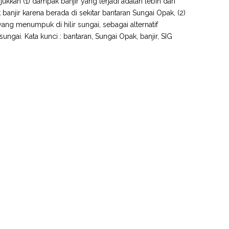
kan (1) dampak banjir yang terjadi adalah lebih dari
jir karena berada di sekitar bantaran Sungai Opak, (2)
ng menumpuk di hilir sungai, sebagai alternatif
ngai. Kata kunci : bantaran, Sungai Opak, banjir, SIG