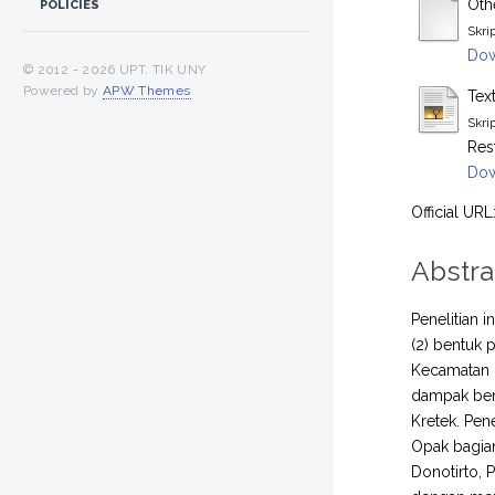
Othe
POLICIES
Skri
Dow
© 2012 -
2026 UPT. TIK UNY
Powered by
APW Themes
.
Text
Skri
Res
Dow
Official URL
Abstra
Penelitian 
(2) bentuk
Kecamatan K
dampak ben
Kretek. Pene
Opak bagian
Donotirto, 