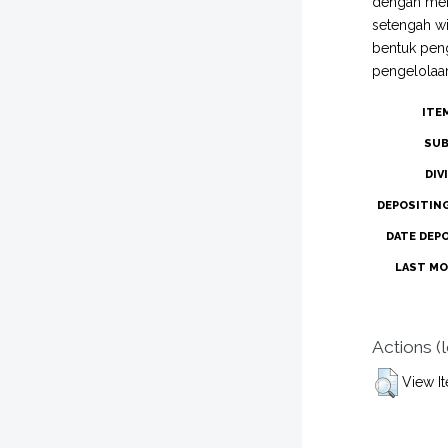
dengan menu
setengah wi
bentuk peng
pengelolaan
ITE
SUB
DIV
DEPOSITIN
DATE DEP
LAST MO
Actions (
View I