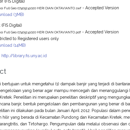
r (FIS Digital)
- Accepted Version
psi Full Geo 07405241020 HERI DIAN OKTAVIANTO.swf
nload (3MB)
 (FIS Digital)
- Accepted Version
psi Full Geo 07405241020 HERI DIAN OKTAVIANTO.pdf
tricted to Registered users only
nload (14MB)
:
http://library.fis.uny.ac.id
ct
ini bertujuan untuk mengetahui (1) dampak banjir yang terjadi di ban
 pengelolaan yang benar agar mampu mencegah dan menanggulangi b
retek. Penelitian ini merupakan penelitian deskriptif yang mengungk
cana banjir, bentuk pengelolaan dan pembangunan yang benar di b
litian ini dilakukan pada bulan Januari April 2012. Populasi dalam pene
 hilir yang berada di Kecamatan Pundong dan Kecamatan Kretek, meli
Parangtritis, dan Tirtohargo. Pengumpulan data melalui observasi dan