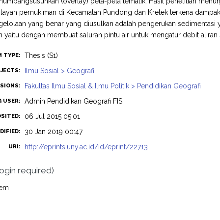
mpangsusunkan (overlay) peta-peta tematik. Hasil penelitian menunjuk
layah pemukiman di Kecamatan Pundong dan Kretek terkena dampak ban
elolaan yang benar yang diusulkan adalah pengerukan sedimentasi ya
 yaitu dengan membuat saluran pintu air untuk mengatur debit aliran su
Thesis (S1)
M TYPE:
Ilmu Sosial > Geografi
JECTS:
Fakultas Ilmu Sosial & Ilmu Politik > Pendidikan Geografi
ISIONS:
Admin Pendidikan Geografi FIS
G USER:
06 Jul 2015 05:01
OSITED:
30 Jan 2019 00:47
DIFIED:
http://eprints.uny.ac.id/id/eprint/22713
URI:
login required)
tem