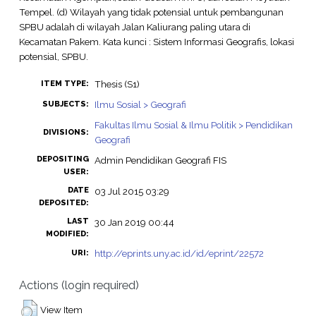
Tempel. (d) Wilayah yang tidak potensial untuk pembangunan
SPBU adalah di wilayah Jalan Kaliurang paling utara di
Kecamatan Pakem. Kata kunci : Sistem Informasi Geografis, lokasi
potensial, SPBU.
Thesis (S1)
ITEM TYPE:
Ilmu Sosial > Geografi
SUBJECTS:
Fakultas Ilmu Sosial & Ilmu Politik > Pendidikan
DIVISIONS:
Geografi
DEPOSITING
Admin Pendidikan Geografi FIS
USER:
DATE
03 Jul 2015 03:29
DEPOSITED:
LAST
30 Jan 2019 00:44
MODIFIED:
http://eprints.uny.ac.id/id/eprint/22572
URI:
Actions (login required)
View Item