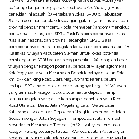
Sleman. Teknis analisis data menggunakan teknik overlay dan
buffering dengan menggunakan software Arc View 3.3. Hasil
penelitian ini adalah, (1) Persebaran lokasi SPBU di Kabupaten
Sleman dominan terletak di sepanjang jalan – jalan nasional dan
provinsi dengan membentuk pola menyebar (random) mengikuti
bentuk ruas – ruas jalan. SPBU Pasti Pas persebarannya di ruas –
ruas jalan nasional dan provinsi, sedangkan SPBU Biasa
persebarannya di ruas – ruas jalan kabupaten dan kecamatan. (2)
Klasifikasi wilayah Kabupaten Sleman untuk lokasi potensial
pembangunan SPBU adalah sebagai berikut : (a) sebagian besar
wilayah dengan kategori potensial berada di wilayah aglomerasi
Kota Yogyakarta yaitu Kecamatan Depok tepatnya di Jalan Solo
km. 6-7 dan Ring Road Utara Maguwoharjo karena belum
terdapat SPBU namun faktor pendukungnya tinggi. (b) Wilayah
yang termasuk kategori cukup potensial terdapat di hampir
semua ruas jalan yang dijadikan sampel penelitian yaitu Ring
Road Utara dan Barat, Jalan Magelang, Jalan Wates, Jalan
Kaliurang di Kecamatan Depok dan Ngaglik, perempatan Jalan
Godean dengan Jalan Seyegan – Tempel, dan Jalan Tempel
Moyudan di Kecamatan Tempel . (c) Wilayah yang termasuk
kategori kurang sesuai yaitu Jalan Wonosari, Jalan Kaliurang di
Kecamatan Ngemplak, Jalan Godean km. 8, dan Jalan Moyudan -