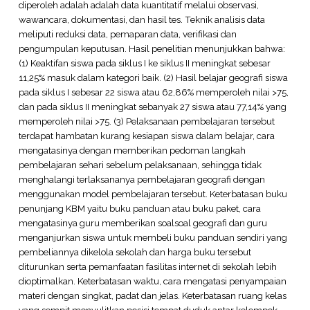
diperoleh adalah adalah data kuantitatif melalui observasi,
wawancara, dokumentasi, dan hasil tes. Teknik analisis data
meliputi reduksi data, pemaparan data, verifikasi dan
pengumpulan keputusan. Hasil penelitian menunjukkan bahwa:
(1) Keaktifan siswa pada siklus I ke siklus II meningkat sebesar
11,25% masuk dalam kategori baik. (2) Hasil belajar geografi siswa
pada siklus I sebesar 22 siswa atau 62,86% memperoleh nilai >75,
dan pada siklus II meningkat sebanyak 27 siswa atau 77,14% yang
memperoleh nilai >75. (3) Pelaksanaan pembelajaran tersebut
terdapat hambatan kurang kesiapan siswa dalam belajar, cara
mengatasinya dengan memberikan pedoman langkah
pembelajaran sehari sebelum pelaksanaan, sehingga tidak
menghalangi terlaksananya pembelajaran geografi dengan
menggunakan model pembelajaran tersebut. Keterbatasan buku
penunjang KBM yaitu buku panduan atau buku paket, cara
mengatasinya guru memberikan soalsoal geografi dan guru
menganjurkan siswa untuk membeli buku panduan sendiri yang
pembeliannya dikelola sekolah dan harga buku tersebut
diturunkan serta pemanfaatan fasilitas internet di sekolah lebih
dioptimalkan. Keterbatasan waktu, cara mengatasi penyampaian
materi dengan singkat, padat dan jelas. Keterbatasan ruang kelas
yang sempit menyulitkan posisi tempat duduk antar kelompok