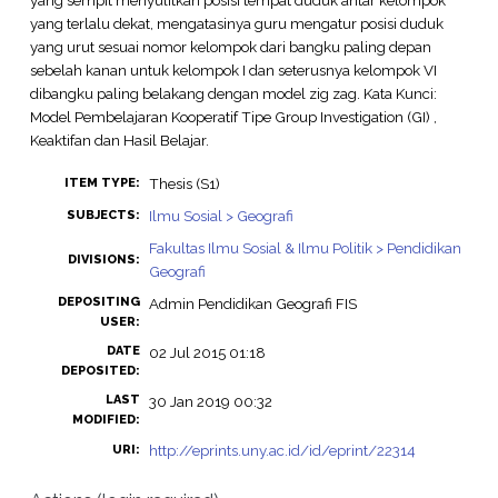
yang terlalu dekat, mengatasinya guru mengatur posisi duduk
yang urut sesuai nomor kelompok dari bangku paling depan
sebelah kanan untuk kelompok I dan seterusnya kelompok VI
dibangku paling belakang dengan model zig zag. Kata Kunci:
Model Pembelajaran Kooperatif Tipe Group Investigation (GI) ,
Keaktifan dan Hasil Belajar.
Thesis (S1)
ITEM TYPE:
Ilmu Sosial > Geografi
SUBJECTS:
Fakultas Ilmu Sosial & Ilmu Politik > Pendidikan
DIVISIONS:
Geografi
DEPOSITING
Admin Pendidikan Geografi FIS
USER:
DATE
02 Jul 2015 01:18
DEPOSITED:
LAST
30 Jan 2019 00:32
MODIFIED:
http://eprints.uny.ac.id/id/eprint/22314
URI: