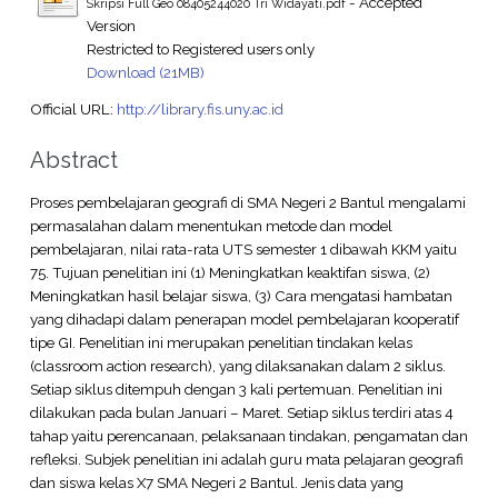
- Accepted
Skripsi Full Geo 08405244020 Tri Widayati.pdf
Version
Restricted to Registered users only
Download (21MB)
Official URL:
http://library.fis.uny.ac.id
Abstract
Proses pembelajaran geografi di SMA Negeri 2 Bantul mengalami
permasalahan dalam menentukan metode dan model
pembelajaran, nilai rata-rata UTS semester 1 dibawah KKM yaitu
75. Tujuan penelitian ini (1) Meningkatkan keaktifan siswa, (2)
Meningkatkan hasil belajar siswa, (3) Cara mengatasi hambatan
yang dihadapi dalam penerapan model pembelajaran kooperatif
tipe GI. Penelitian ini merupakan penelitian tindakan kelas
(classroom action research), yang dilaksanakan dalam 2 siklus.
Setiap siklus ditempuh dengan 3 kali pertemuan. Penelitian ini
dilakukan pada bulan Januari – Maret. Setiap siklus terdiri atas 4
tahap yaitu perencanaan, pelaksanaan tindakan, pengamatan dan
refleksi. Subjek penelitian ini adalah guru mata pelajaran geografi
dan siswa kelas X7 SMA Negeri 2 Bantul. Jenis data yang