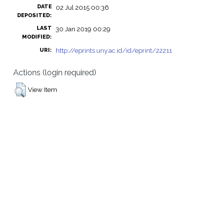
DATE
02 Jul 2015 00:36
DEPOSITED:
LAST
30 Jan 2019 00:29
MODIFIED:
http://eprints.uny.ac.id/id/eprint/22211
URI:
Actions (login required)
View Item