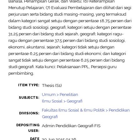
Bahasa, Penampilan Gerak, dan Waktu; (6) Keterampilan
Menutup Pelajaran; (7) Evaluasi Pembelajaran dan dilihat dari segi
perjurusan serta bidang studi masing-masing, yang termaksud
dalam kategori sangat setuju dengan persentase 18,75 persen dari
bidang studi sosiologi, geografi; kategori setuju dengan persentase
31,25 persen dari bidang studi sejarah, geografi; kategori ragu-
ragu dengan persentase 37,5 persen dari bidang studi sosiologi,
ekonomi, akuntansi, sejarah; kategori tidak setuju dengan
persentase 6,25 persen dari bidang studi ekonomi; dan kategori
sangat tidak setuju dengan persentase 6,25 persen dari bidang
studi geografi. Kata kunci: Pelaksanaan PPL, Persepsi guru
pembimbing.
Thesis (S1)
ITEM TYPE:
Umum > Penelitian
SUBJECTS:
Ilmu Sosial > Geografi
Fakultas Ilmu Sosial & Ilmu Politik > Pendidikan
DIVISIONS:
Geografi
DEPOSITING
Admin Pendidikan Geografi FIS
USER:
DATE
30 Jun 2015 01:26