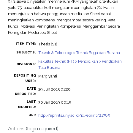
94% siswa dinyatakan memnenuhi KKM yang telah ditentukan
yaitu 75, pada siklus ke II mengalami peningkatan 7%. Hal ini
menunjukkan bahwa penggunaan media Job Sheet dapat
meningkatkan kompetensi menggambar secara kering. Kata
kunci : Motivasi, Peningkatan Kompetensi, Menggambar Secara
Kering dan Media Job Sheet
Thesis (S1)
ITEM TYPE:
Teknik & Teknologi > Teknik Boga dan Busana
SUBJECTS:
Fakultas Teknik (FT) > Pendidikan > Pendidikan
DIVISIONS:
Tata Busana
DEPOSITING
Margiyanti
USER:
DATE
29 Jun 2015 01:26
DEPOSITED:
LAST
30 Jan 2019 00:15
MODIFIED:
http://eprints.uny.ac.id/id/eprint/21785
URI:
Actions (login required)