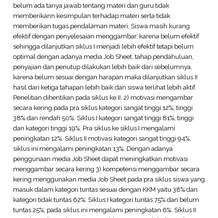
belum ada tanya jawab tentang materi dan guru tidak
memberikann kesimpulan terhadap materi serta tidak
memberikan tugas pendalaman materi. Siswa masih kurang
efektif dengan penyelesaian menggambar, karena belum efektif
sehingga dilanjutkan siklus I menjadi lebih efektif tetapi belum
optimal dengan adanya media Job Sheet, tahap pendahuluan,
penyajian dan penutup dilakukan lebih baik dari sebelumnya,
karena belum sesuai dengan harapan maka dilanjutkan siklus II
hasil dari ketiga tahapan lebih baik dan siswa terlihat lebih aktif.
Penelitian dihentikan pada siklus ke II, 2) motivasi mengambar
secara kering pada pra siklus kategori sangat tinggi 12%, tinggi
38% dan rendah 50%. Siklus I kategori sangat tinggi 81%, tinggi
dan kategori tinggi 19%. Pra siklus ke siklus I mengalami
peningkatan 12%. Siklus II motivasi kategori sangat tinggi 94%,
siklus ini mengalami peningkatan 13%. Dengan adanya
penggunaan media Job Sheet dapat meningkatkan motivasi
menggambar secara kering 3) kompetensi menggambar secara
kering menggunakan media Job Sheet pada pra siklus siswa yang
masuk dalam kategori tuntas sesuai dengan KKM yaitu 38% dan
kategori tidak tuntas 62%. Siklus I kategori tuntas 75% dan belum
tuntas 25%, pada siklus ini mengalami peningkatan 6%. Siklus II