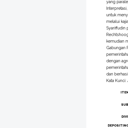
yang parale
Interpretas
untuk menyu
melalui kaji
Syariffudin
Rechtshooge
kemudian me
Gabungan Po
pemerintaha
dengan agre
pemerintah
dan berhasi
Kata Kunci: 
ITE
SUB
DIV
DEPOSITIN