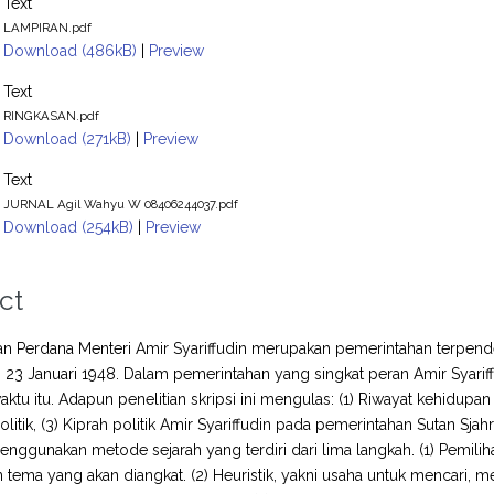
Text
LAMPIRAN.pdf
Download (486kB)
|
Preview
Text
RINGKASAN.pdf
Download (271kB)
|
Preview
Text
JURNAL Agil Wahyu W 08406244037.pdf
Download (254kB)
|
Preview
ct
n Perdana Menteri Amir Syariffudin merupakan pemerintahan terpende
 - 23 Januari 1948. Dalam pemerintahan yang singkat peran Amir Syar
ktu itu. Adapun penelitian skripsi ini mengulas: (1) Riwayat kehidupan 
politik, (3) Kiprah politik Amir Syariffudin pada pemerintahan Sutan S
 menggunakan metode sejarah yang terdiri dari lima langkah. (1) Pemili
 tema yang akan diangkat. (2) Heuristik, yakni usaha untuk mencar