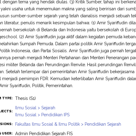
l dengan tema yang hendak diulas. (3) Kritik Sumber, tahap ini berkena
i, yakni usaha untuk menemukan makna yang saling beririsan dari sumb
sun sumber-sumber sejarah yang telah dianalisis menjadi sebuah teks
an literatur, penulis menarik kesimpulan bahwa: (1) Amir Syariffudin di
 pernah bersekolah di Belanda dan Indonesia yaitu bersekolah di E
school. (2) Amir Syariffudin juga aktif dalam kegiatan pemuda keban
lahirkan Sumpah Pemuda. Dalam partai politik Amir Syariffudin terga
litik Indonesia, dan Partai Sosialis. Amir Syariffudin juga pernah ter
nnya pernah menjadi Menteri Pertahanan dan Menteri Penerangan pada 
si militer Belanda dan Perundingan Renvile. Hasil perundingan Renvil
an. Setelah terlempar dari pemerintahan Amir Syariffudin bekerjasa
l menjadi pemimpin FDR. Kemudian keterlibatan Amir Syariffudin dal
Amir Syariffudin, Politik, Pemerintahan.
Thesis (S1)
M TYPE:
Ilmu Sosial > Sejarah
JECTS:
Ilmu Sosial > Pendidikan IPS
Fakultas Ilmu Sosial & Ilmu Politik > Pendidikan Sejarah
ISIONS:
Admin Pendidikan Sejarah FIS
G USER: