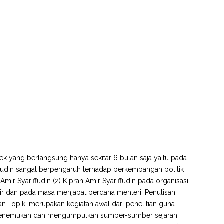
k yang berlangsung hanya sekitar 6 bulan saja yaitu pada
iffudin sangat berpengaruh terhadap perkembangan politik
Amir Syariffudin (2) Kiprah Amir Syariffudin pada organisasi
jahrir dan pada masa menjabat perdana menteri. Penulisan
han Topik, merupakan kegiatan awal dari penelitian guna
i, menemukan dan mengumpulkan sumber-sumber sejarah