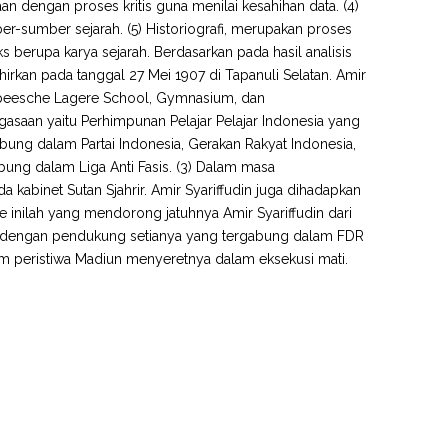
an dengan proses kritis guna menilai kesahihan data. (4)
er-sumber sejarah. (5) Historiografi, merupakan proses
 berupa karya sejarah. Berdasarkan pada hasil analisis
lahirkan pada tanggal 27 Mei 1907 di Tapanuli Selatan. Amir
uropeesche Lagere School, Gymnasium, dan
gasaan yaitu Perhimpunan Pelajar Pelajar Indonesia yang
bung dalam Partai Indonesia, Gerakan Rakyat Indonesia,
gabung dalam Liga Anti Fasis. (3) Dalam masa
kabinet Sutan Sjahrir. Amir Syariffudin juga dihadapkan
e inilah yang mendorong jatuhnya Amir Syariffudin dari
ma dengan pendukung setianya yang tergabung dalam FDR
am peristiwa Madiun menyeretnya dalam eksekusi mati.