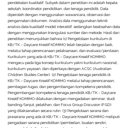
pendekatan kualitatif. Subyek dalam penelitian ini adalah kepala
sekolah, koordinator pendidikan, dan tenaga pendidik. Data
diperoleh dengan menggunakan wawancara, observasi dan
pengamatan dokumen. Analisis data menggunakan teknik
analisis data kualitatif model interaktif, sedangkan keabsahan data
dengan menggunakan triangulasi sumber dan metode. Hasil dari
penelitian menunjukkan bahwa (1) Pengelolaan kurikulum di
KB/TK – Daycare Kreatif KOMIMO telah berjalan dengan baik,
melalui tahap perencanaan pelaksanaan, dan evaluasi/penilaian.
Kurikulum yang ada di KB/TK – Daycare Kreatif KOMIMO
mengacu pada tiga konsep kurikulum yakni kurikulum nasional,
kurikulum yayasan, dan diperkaya dengan ACSC (Australian
Children Studies Center). (2) Pengelolaan tenaga pendidik di
KB/TK – Daycare Kreatif KOMIMO melalui tahap perencanaan,
pembagian tugas, dan pengembangan kompetensi pendidik.
Pengembangan kompetensi tenaga pendidik KB/TK – Daycare
Kreatif KOMIMO dilakukan dengan mengadakan seminar, studi
banding/lanjut, pelatihan, dan Focus Group Discusion (FGD)
yang dilaksanakan secara rutin. (3) Pengelolaan sarana dan
prasarana yang ada di KB/TK – Daycare Kreatif KOMIMO meliputi
pengadaan sarana pendidikan (pembelian, buatan sendiri,