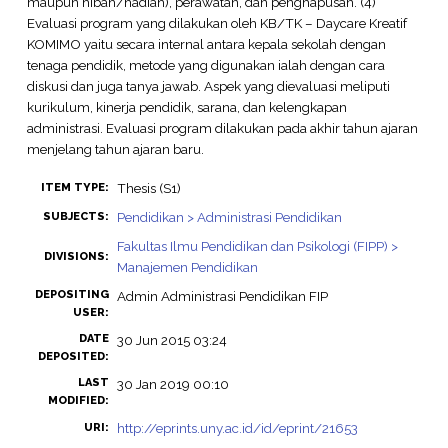
maupun hibah/hadiah), perawatan, dan penghapusan. (4)
Evaluasi program yang dilakukan oleh KB/TK – Daycare Kreatif
KOMIMO yaitu secara internal antara kepala sekolah dengan
tenaga pendidik, metode yang digunakan ialah dengan cara
diskusi dan juga tanya jawab. Aspek yang dievaluasi meliputi
kurikulum, kinerja pendidik, sarana, dan kelengkapan
administrasi. Evaluasi program dilakukan pada akhir tahun ajaran
menjelang tahun ajaran baru.
Thesis (S1)
ITEM TYPE:
Pendidikan > Administrasi Pendidikan
SUBJECTS:
Fakultas Ilmu Pendidikan dan Psikologi (FIPP) >
DIVISIONS:
Manajemen Pendidikan
DEPOSITING
Admin Administrasi Pendidikan FIP
USER:
DATE
30 Jun 2015 03:24
DEPOSITED:
LAST
30 Jan 2019 00:10
MODIFIED:
http://eprints.uny.ac.id/id/eprint/21653
URI: