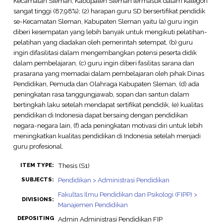
Kecamatan Sleman, Kabupaten Sleman termasuk dalam kategori
sangat tinggi (87,98%); (2) harapan guru SD bersertifikat pendidik
se-Kecamatan Sleman, Kabupaten Sleman yaitu (a) guru ingin
diberi kesempatan yang lebih banyak untuk mengikuti pelatihan-
pelatihan yang diadakan oleh pemerintah setempat, (b) guru
ingin difasilitasi dalam mengembangkan potensi peserta didik
dalam pembelajaran, (c) guru ingin diberi fasilitas sarana dan
prasarana yang memadai dalam pembelajaran oleh pihak Dinas
Pendidikan, Pemuda dan Olahraga Kabupaten Sleman, (d) ada
peningkatan rasa tanggungjawab, sopan dan santun dalam
bertingkah laku setelah mendapat sertifikat pendidik, (e) kualitas
pendidikan di Indonesia dapat bersaing dengan pendidikan
negara-negara lain, (f) ada peningkatan motivasi diri untuk lebih
meningkatkan kualitas pendidikan di Indonesia setelah menjadi
guru profesional.
Thesis (S1)
ITEM TYPE:
Pendidikan > Administrasi Pendidikan
SUBJECTS:
Fakultas Ilmu Pendidikan dan Psikologi (FIPP) >
DIVISIONS:
Manajemen Pendidikan
DEPOSITING
Admin Administrasi Pendidikan FIP