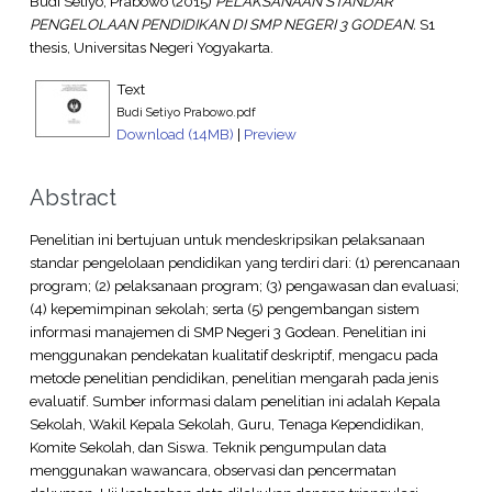
Budi Setiyo, Prabowo
(2015)
PELAKSANAAN STANDAR
PENGELOLAAN PENDIDIKAN DI SMP NEGERI 3 GODEAN.
S1
thesis, Universitas Negeri Yogyakarta.
Text
Budi Setiyo Prabowo.pdf
Download (14MB)
|
Preview
Abstract
Penelitian ini bertujuan untuk mendeskripsikan pelaksanaan
standar pengelolaan pendidikan yang terdiri dari: (1) perencanaan
program; (2) pelaksanaan program; (3) pengawasan dan evaluasi;
(4) kepemimpinan sekolah; serta (5) pengembangan sistem
informasi manajemen di SMP Negeri 3 Godean. Penelitian ini
menggunakan pendekatan kualitatif deskriptif, mengacu pada
metode penelitian pendidikan, penelitian mengarah pada jenis
evaluatif. Sumber informasi dalam penelitian ini adalah Kepala
Sekolah, Wakil Kepala Sekolah, Guru, Tenaga Kependidikan,
Komite Sekolah, dan Siswa. Teknik pengumpulan data
menggunakan wawancara, observasi dan pencermatan