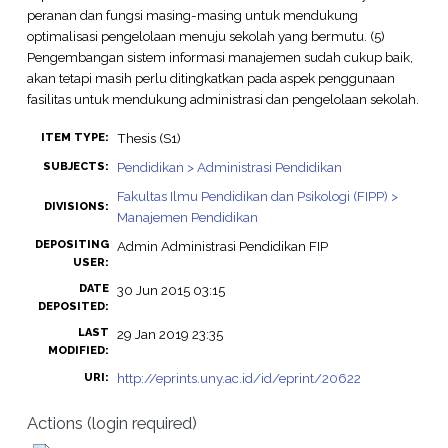
peranan dan fungsi masing-masing untuk mendukung
optimalisasi pengelolaan menuju sekolah yang bermutu. (5)
Pengembangan sistem informasi manajemen sudah cukup baik,
akan tetapi masih perlu ditingkatkan pada aspek penggunaan
fasilitas untuk mendukung administrasi dan pengelolaan sekolah.
Thesis (S1)
ITEM TYPE:
Pendidikan > Administrasi Pendidikan
SUBJECTS:
Fakultas Ilmu Pendidikan dan Psikologi (FIPP) >
DIVISIONS:
Manajemen Pendidikan
DEPOSITING
Admin Administrasi Pendidikan FIP
USER:
DATE
30 Jun 2015 03:15
DEPOSITED:
LAST
29 Jan 2019 23:35
MODIFIED:
http://eprints.uny.ac.id/id/eprint/20622
URI:
Actions (login required)