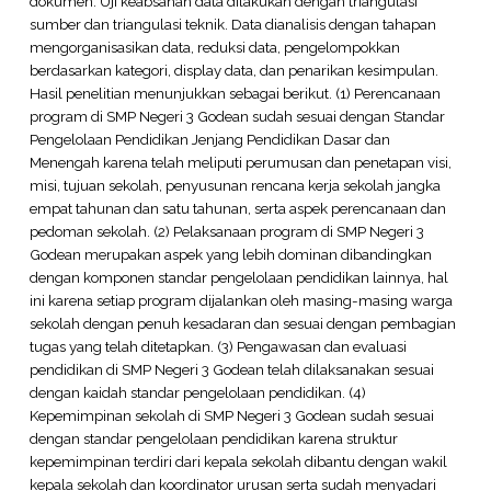
dokumen. Uji keabsahan data dilakukan dengan triangulasi
sumber dan triangulasi teknik. Data dianalisis dengan tahapan
mengorganisasikan data, reduksi data, pengelompokkan
berdasarkan kategori, display data, dan penarikan kesimpulan.
Hasil penelitian menunjukkan sebagai berikut. (1) Perencanaan
program di SMP Negeri 3 Godean sudah sesuai dengan Standar
Pengelolaan Pendidikan Jenjang Pendidikan Dasar dan
Menengah karena telah meliputi perumusan dan penetapan visi,
misi, tujuan sekolah, penyusunan rencana kerja sekolah jangka
empat tahunan dan satu tahunan, serta aspek perencanaan dan
pedoman sekolah. (2) Pelaksanaan program di SMP Negeri 3
Godean merupakan aspek yang lebih dominan dibandingkan
dengan komponen standar pengelolaan pendidikan lainnya, hal
ini karena setiap program dijalankan oleh masing-masing warga
sekolah dengan penuh kesadaran dan sesuai dengan pembagian
tugas yang telah ditetapkan. (3) Pengawasan dan evaluasi
pendidikan di SMP Negeri 3 Godean telah dilaksanakan sesuai
dengan kaidah standar pengelolaan pendidikan. (4)
Kepemimpinan sekolah di SMP Negeri 3 Godean sudah sesuai
dengan standar pengelolaan pendidikan karena struktur
kepemimpinan terdiri dari kepala sekolah dibantu dengan wakil
kepala sekolah dan koordinator urusan serta sudah menyadari