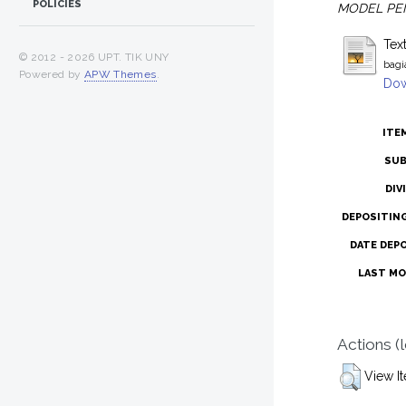
POLICIES
MODEL PEM
Tex
© 2012 -
2026 UPT. TIK UNY
bagi
Powered by
APW Themes
.
Dow
ITE
SUB
DIV
DEPOSITIN
DATE DEP
LAST MO
Actions (
View I