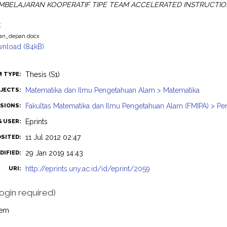
BELAJARAN KOOPERATIF TIPE TEAM ACCELERATED INSTRUCTION 
t
an_depan.docx
nload (84kB)
Thesis (S1)
M TYPE:
Matematika dan Ilmu Pengetahuan Alam > Matematika
JECTS:
Fakultas Matematika dan Ilmu Pengetahuan Alam (FMIPA) > Pe
ISIONS:
Eprints
G USER:
11 Jul 2012 02:47
OSITED:
29 Jan 2019 14:43
DIFIED:
http://eprints.uny.ac.id/id/eprint/2059
URI:
login required)
tem