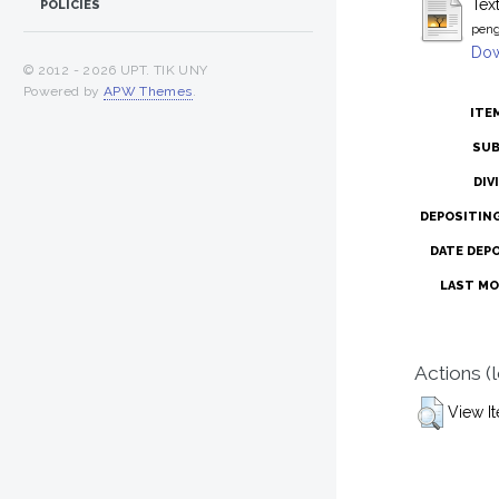
Tex
POLICIES
peng
Dow
© 2012 -
2026 UPT. TIK UNY
Powered by
APW Themes
.
ITE
SUB
DIV
DEPOSITIN
DATE DEP
LAST MO
Actions (
View I