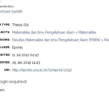
t
antar.docx
nload (150kB)
Thesis (S1)
M TYPE:
Matematika dan Ilmu Pengetahuan Alam > Matematika
JECTS:
Fakultas Matematika dan Ilmu Pengetahuan Alam (FMIPA) > Pe
ISIONS:
Eprints
G USER:
11 Jul 2012 02:47
OSITED:
29 Jan 2019 14:43
DIFIED:
http://eprints.uny.ac.id/id/eprint/2057
URI:
login required)
tem