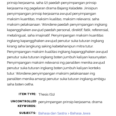
prinsip kerjasama, saha (2) paedah penyimpangan prinsip
kerjasama ing pagelaran drama Bajang Kaladete. Jinisipun
penyimpangan prinsip kerjasama awujud penyimpangan
maksim kuantitas, maksim kualitas, maksim relevansi, saha
maksim pelaksanaan. Wondene paedah penyimpangan ingkang
kapanggihaken awujud paedah personal, direktif, fatik, referensial,
metalingual, saha imajinatif. Penyimpangan maksim kuantitas
ingkang kapanggihaken awujud penutur suka tuturan ingkang
kirang saha langkung saking kabetahanipun mitra tutur.
Penyimpangan maksim kualitas ingkang kapanggihaken awujud
penutur suka tuturan ingkang boten jumbuh kaliyan kasunyatan.
Penyimpangan maksim relevansi ing panaliten menika awujud
penutur suka tuturan ingkang boten jumbuh kaliyan konteks
tutur. Wondene penyimpangan maksim pelaksanaan ing
panaliten menika amargi penutur suka tuturan ingkang ambigu
saha boten cetha.
Thesis (S1)
ITEM TYPE:
UNCONTROLLED
penyimpangan prinsip kerjasama, drama
KEYWORDS:
Bahasa dan Sastra > Bahasa Jawa
SUBJECTS: