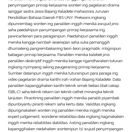
penyimpangan prinsip kerjasama wonten ing pagelaran drama
sanggar sastra Jawa Bajang Kaladete mahasiswa Jurusan
Pendidikan Bahasa Daerah FBS UNY. Prekawis ingkang
dipunrembag wonten ing panaliten inggih menika awujud jinis
saha paedahipun panyimpangan prinsip kerjasama ing
pawicantenan para paraganipun. Paedahipun panaliten inggih
menika kangge nambah seserepan saha suka pamanggih
dhumateng pangrembakaning teori-teori pragmatik, mliginipun
babagan prinsip kerjasama. Panaliten menika kalebet jinis
panaliten deskriptif inggih menika kangge ngandharaken tuturan
ingkang nyimpang saking paugeraning prinsip kerjasama.
Sumber datanipun inggih menika tuturanipun para paraga ing
video pagelaran drama kanthi irah-irahan Bajang Kaladete. Data
panaliten kapanggihaken kanthi teknik simak bebas libat cakap
(SBLC) saha teknik rekam lan teknik cathet minangka teknik
lanjutan. Pirantining panaliten inggih menika panaliti piyambak
dipunbiyantu piranti rekam saha kertu data. Validitas ingkang
dipunginakaken wonten ing panaliten menika inggih menika
expert judgement, wondene reliabilitas data ingkang kaginakaken
inggih menka reliabilitas stabilitas. Asiling panaliten ingkang
kapanggihaken nedahaken wontenipun (1) wujud penyimpangan