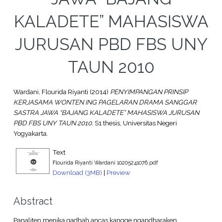
KALADETE” MAHASISWA
JURUSAN PBD FBS UNY
TAUN 2010
Wardani, Flourida Riyanti
(2014)
PENYIMPANGAN PRINSIP
KERJASAMA WONTEN ING PAGELARAN DRAMA SANGGAR
SASTRA JAWA “BAJANG KALADETE” MAHASISWA JURUSAN
PBD FBS UNY TAUN 2010.
S1 thesis, Universitas Negeri
Yogyakarta.
Text
Flourida Riyanti Wardani 10205241076.pdf
Download (3MB)
|
Preview
Abstract
Panaliten menika gadhah ancas kangge ngandharaken