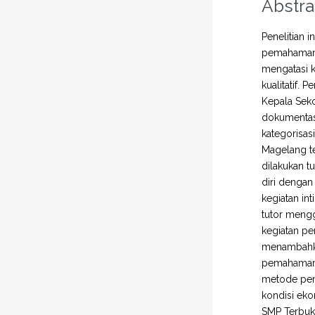
Abstra
Penelitian 
pemahaman s
mengatasi k
kualitatif.
Kepala Seko
dokumentasi
kategorisas
Magelang t
dilakukan 
diri dengan
kegiatan in
tutor meng
kegiatan pe
menambahkan
pemahaman 
metode pemb
kondisi eko
SMP Terbuk