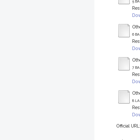
5 BA
Res
Dow
Othe
6 BA
Res
Dow
Othe
7 BA
Res
Dow
Othe
8 LA
Res
Dow
Official URL