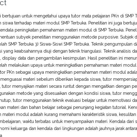
ct
ini bertujuan untuk mengetahui upaya tutor mata pelajaran PKn di S
iswa terhadap materi modul SMP Terbuka. Penelitian ini juga bertuj
endala peningkatan pemahaman materi modul di SMP Terbuka. Peneliti
 Penentuan subyek penelitian menggunakan metode purposive. Subjek dal
lah SMP Terbuka 3) Siswa-Siswi SMP Terbuka. Teknik pengumpulan dat
 yang keabsahannya diuji dengan teknik triangulasi. Teknik analisis d
i, display data dan pengambilan kesimpulan. Hasil penelitian ini me
elah melakukan upaya untuk meningkatkan pemahaman materi modul un
tutor PKn sebagai upaya meningkatkan pemahaman materi modul adala
 menguasai materi sebelum diberikan kepada siswa, tutor mempersiap
ti, tutor menyajikan materi secara runtut dengan mengaitkan dengan pe
gunakan metode yang disesuaikan dengan kondisi siswa, tutor mengg
nutup, tutor menggunakan teknik evaluasi belajar untuk memotivasi 
 materi dan bahan belajar sebagai penunjang kegiatan tutorial. Ken
materi modul adalah kurang memahami karakteristik siswa, kesulita
elajaran, waktu terbatas untuk menyampaikan materi. Kendala dari si
nomi keluarga dan kendala dari lingkungan adalah jauhnya jarak antara 
a