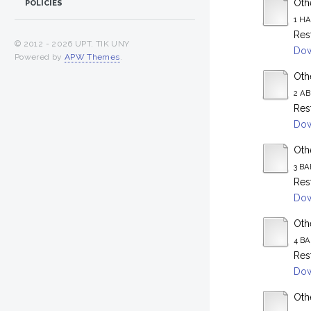
Othe
POLICIES
1 HA
Res
© 2012 -
2026 UPT. TIK UNY
Dow
Powered by
APW Themes
.
Othe
2 AB
Res
Dow
Othe
3 BA
Res
Dow
Othe
4 BA
Res
Dow
Othe