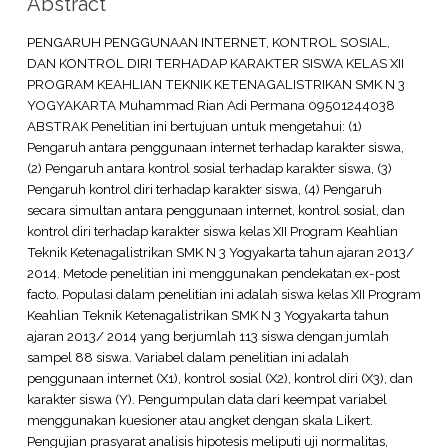
Abstract
PENGARUH PENGGUNAAN INTERNET, KONTROL SOSIAL,
DAN KONTROL DIRI TERHADAP KARAKTER SISWA KELAS XII
PROGRAM KEAHLIAN TEKNIK KETENAGALISTRIKAN SMK N 3
YOGYAKARTA Muhammad Rian Adi Permana 09501244038
ABSTRAK Penelitian ini bertujuan untuk mengetahui: (1)
Pengaruh antara penggunaan internet terhadap karakter siswa,
(2) Pengaruh antara kontrol sosial terhadap karakter siswa, (3)
Pengaruh kontrol diri terhadap karakter siswa, (4) Pengaruh
secara simultan antara penggunaan internet, kontrol sosial, dan
kontrol diri terhadap karakter siswa kelas XII Program Keahlian
Teknik Ketenagalistrikan SMK N 3 Yogyakarta tahun ajaran 2013/
2014. Metode penelitian ini menggunakan pendekatan ex-post
facto. Populasi dalam penelitian ini adalah siswa kelas XII Program
Keahlian Teknik Ketenagalistrikan SMK N 3 Yogyakarta tahun
ajaran 2013/ 2014 yang berjumlah 113 siswa dengan jumlah
sampel 88 siswa. Variabel dalam penelitian ini adalah
penggunaan internet (X1), kontrol sosial (X2), kontrol diri (X3), dan
karakter siswa (Y). Pengumpulan data dari keempat variabel
menggunakan kuesioner atau angket dengan skala Likert.
Pengujian prasyarat analisis hipotesis meliputi uji normalitas,