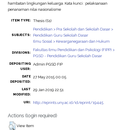
hambatan lingkungan keluarga. Kata kunci : pelaksanaan
penanaman nilai nasionalisme
Thesis (S1)
ITEM TYPE:
Pendidikan > Pra Sekolah dan Sekolah Dasar >
Pendidikan Guru Sekolah Dasar
SUBJECTS:
Ilmu Sosial > Kewarganegaraan dan Hukum
Fakultas Ilmu Pendidikan dan Psikologi (FIPP) >
DIVISIONS:
PGSD - Pendidikan Guru Sekolah Dasar
DEPOSITING
Admin PGSD FIP
USER:
DATE
27 May 2015 00:05
DEPOSITED:
LAST
29 Jan 2019 22:51
MODIFIED:
http://eprints.uny.ac.id/id/eprint/19445
URI:
Actions (login required)
View Item