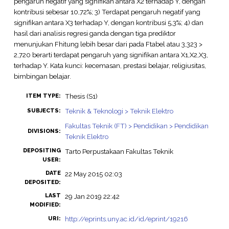
pengaruh negatif yang signifikan antara X2 terhadap Y, dengan
kontribusi sebesar 10,72%; 3) Terdapat pengaruh negatif yang
signifikan antara X3 terhadap Y, dengan kontribusi 5,3%; 4) dan
hasil dari analisis regresi ganda dengan tiga prediktor
menunjukan Fhitung lebih besar dari pada Ftabel atau 3,323 >
2,720 berarti terdapat pengaruh yang signifikan antara X1,X2,X3,
terhadap Y. Kata kunci: kecemasan, prestasi belajar, religiusitas,
bimbingan belajar.
Thesis (S1)
ITEM TYPE:
Teknik & Teknologi > Teknik Elektro
SUBJECTS:
Fakultas Teknik (FT) > Pendidikan > Pendidikan
DIVISIONS:
Teknik Elektro
DEPOSITING
Tarto Perpustakaan Fakultas Teknik
USER:
DATE
22 May 2015 02:03
DEPOSITED:
LAST
29 Jan 2019 22:42
MODIFIED:
http://eprints.uny.ac.id/id/eprint/19216
URI: