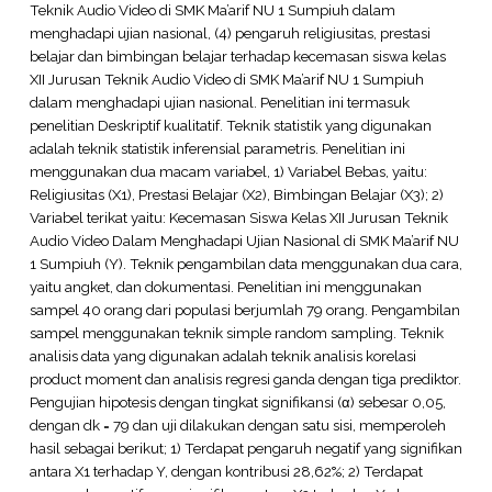
Teknik Audio Video di SMK Ma’arif NU 1 Sumpiuh dalam
menghadapi ujian nasional, (4) pengaruh religiusitas, prestasi
belajar dan bimbingan belajar terhadap kecemasan siswa kelas
XII Jurusan Teknik Audio Video di SMK Ma’arif NU 1 Sumpiuh
dalam menghadapi ujian nasional. Penelitian ini termasuk
penelitian Deskriptif kualitatif. Teknik statistik yang digunakan
adalah teknik statistik inferensial parametris. Penelitian ini
menggunakan dua macam variabel, 1) Variabel Bebas, yaitu:
Religiusitas (X1), Prestasi Belajar (X2), Bimbingan Belajar (X3); 2)
Variabel terikat yaitu: Kecemasan Siswa Kelas XII Jurusan Teknik
Audio Video Dalam Menghadapi Ujian Nasional di SMK Ma’arif NU
1 Sumpiuh (Y). Teknik pengambilan data menggunakan dua cara,
yaitu angket, dan dokumentasi. Penelitian ini menggunakan
sampel 40 orang dari populasi berjumlah 79 orang. Pengambilan
sampel menggunakan teknik simple random sampling. Teknik
analisis data yang digunakan adalah teknik analisis korelasi
product moment dan analisis regresi ganda dengan tiga prediktor.
Pengujian hipotesis dengan tingkat signifikansi (α) sebesar 0,05,
dengan dk = 79 dan uji dilakukan dengan satu sisi, memperoleh
hasil sebagai berikut; 1) Terdapat pengaruh negatif yang signifikan
antara X1 terhadap Y, dengan kontribusi 28,62%; 2) Terdapat