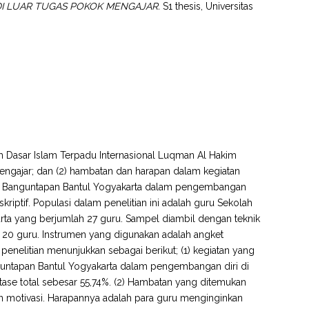
I LUAR TUGAS POKOK MENGAJAR.
S1 thesis, Universitas
lah Dasar Islam Terpadu Internasional Luqman Al Hakim
ngajar; dan (2) hambatan dan harapan dalam kegiatan
kim Banguntapan Bantul Yogyakarta dalam pengembangan
eskriptif. Populasi dalam penelitian ini adalah guru Sekolah
rta yang berjumlah 27 guru. Sampel diambil dengan teknik
 20 guru. Instrumen yang digunakan adalah angket
 penelitian menunjukkan sebagai berikut; (1) kegiatan yang
guntapan Bantul Yogyakarta dalam pengembangan diri di
tase total sebesar 55,74%. (2) Hambatan yang ditemukan
, dan motivasi. Harapannya adalah para guru menginginkan