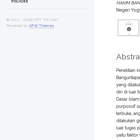
POLICIES
HAKIM BA
Negeri Yogy
© 2012 -
2026 UPT. TIK UNY
Powered by
APW Themes
.
Abstra
Penelitian 
Banguntapan
yang dilak
diri di luar
Dasar Islam
purpossif s
terbuka, an
dilakukan g
luar tugas 
yaitu fakto