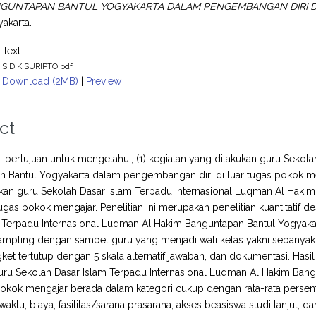
NGUNTAPAN BANTUL YOGYAKARTA DALAM PENGEMBANGAN DIRI D
akarta.
Text
SIDIK SURIPTO.pdf
Download (2MB)
|
Preview
ct
ini bertujuan untuk mengetahui; (1) kegiatan yang dilakukan guru Seko
 Bantul Yogyakarta dalam pengembangan diri di luar tugas pokok me
ukan guru Sekolah Dasar Islam Terpadu Internasional Luqman Al Ha
 tugas pokok mengajar. Penelitian ini merupakan penelitian kuantitatif d
 Terpadu Internasional Luqman Al Hakim Banguntapan Bantul Yogyaka
ampling dengan sampel guru yang menjadi wali kelas yakni sebanyak
gket tertutup dengan 5 skala alternatif jawaban, dan dokumentasi. Hasil
uru Sekolah Dasar Islam Terpadu Internasional Luqman Al Hakim Ban
pokok mengajar berada dalam kategori cukup dengan rata-rata persen
r waktu, biaya, fasilitas/sarana prasarana, akses beasiswa studi lanjut