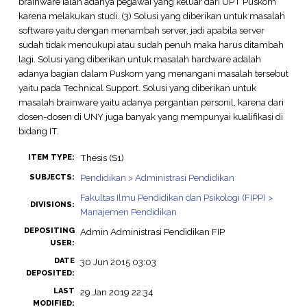
brainware ialah adanya pegawai yang keluar dari UPT Puskom
karena melakukan studi. (3) Solusi yang diberikan untuk masalah
software yaitu dengan menambah server, jadi apabila server
sudah tidak mencukupi atau sudah penuh maka harus ditambah
lagi. Solusi yang diberikan untuk masalah hardware adalah
adanya bagian dalam Puskom yang menangani masalah tersebut
yaitu pada Technical Support. Solusi yang diberikan untuk
masalah brainware yaitu adanya pergantian personil, karena dari
dosen-dosen di UNY juga banyak yang mempunyai kualifikasi di
bidang IT.
Thesis (S1)
ITEM TYPE:
Pendidikan > Administrasi Pendidikan
SUBJECTS:
Fakultas Ilmu Pendidikan dan Psikologi (FIPP) >
DIVISIONS:
Manajemen Pendidikan
DEPOSITING
Admin Administrasi Pendidikan FIP
USER:
DATE
30 Jun 2015 03:03
DEPOSITED:
LAST
29 Jan 2019 22:34
MODIFIED: