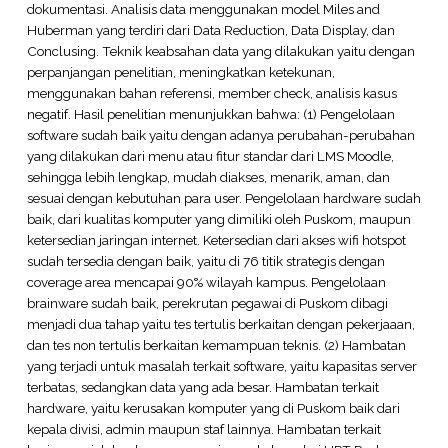
dokumentasi. Analisis data menggunakan model Miles and
Huberman yang terdiri dari Data Reduction, Data Display, dan
Conclusing. Teknik keabsahan data yang dilakukan yaitu dengan
perpanjangan penelitian, meningkatkan ketekunan,
menggunakan bahan referensi, member check, analisis kasus
negatif. Hasil penelitian menunjukkan bahwa: (1) Pengelolaan
software sudah baik yaitu dengan adanya perubahan-perubahan
yang dilakukan dari menu atau fitur standar dari LMS Moodle,
sehingga lebih lengkap, mudah diakses, menarik, aman, dan
sesuai dengan kebutuhan para user. Pengelolaan hardware sudah
baik, dari kualitas komputer yang dimiliki oleh Puskom, maupun
ketersedian jaringan internet. Ketersedian dari akses wifi hotspot
sudah tersedia dengan baik, yaitu di 76 titik strategis dengan
coverage area mencapai 90% wilayah kampus. Pengelolaan
brainware sudah baik, perekrutan pegawai di Puskom dibagi
menjadi dua tahap yaitu tes tertulis berkaitan dengan pekerjaaan,
dan tes non tertulis berkaitan kemampuan teknis. (2) Hambatan
yang terjadi untuk masalah terkait software, yaitu kapasitas server
terbatas, sedangkan data yang ada besar. Hambatan terkait
hardware, yaitu kerusakan komputer yang di Puskom baik dari
kepala divisi, admin maupun staf lainnya. Hambatan terkait