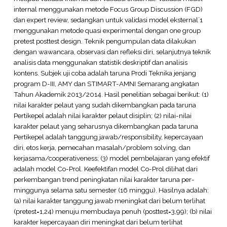
internal menggunakan metode Focus Group Discussion (FGD)
dan expert review, sedangkan untuk validasi model eksternal`1
menggunakan metode quasi experimental dengan one group
pretest posttest design. Teknik pengumpulan data dilakukan
dengan wawancara, observasi dan refleksi diri, selanjutnya teknik
analisis data menggunakan statistik deskriptif dan analisis
kontens. Subjek uji coba adalah taruna Prodi Teknika jenjang
program D-III, AMY dan STIMART-AMNI Semarang angkatan
Tahun Akademik 2013/2014. Hasil penelitian sebagai berikut: (1)
nilai karakter pelaut yang sudah dikembangkan pada taruna
Pertikepel adalah nilai karakter pelaut disiplin; (2) nilai-nilai
karakter pelaut yang seharusnya dikembangkan pada taruna
Pertikepel adalah tanggung jawab/responsibility, kepercayaan
diri, etos kerja, pemecahan masalah/problem solving, dan
kerjasama/cooperativeness; (3) model pembelajaran yang efektif
adalah model Co-Prol. Keefektifan model Co-Prol dilihat dari
perkembangan trend peningkatan nilai karakter taruna per-
minggunya selama satu semester (16 minggu). Hasilnya adalah:
(a) nilai karakter tanggung jawab meningkat dari belum terlihat
(pretest=1,24) menuju membudaya penuh (posttest=3,99); (b) nilai
karakter kepercayaan diri meningkat dari belum terlihat