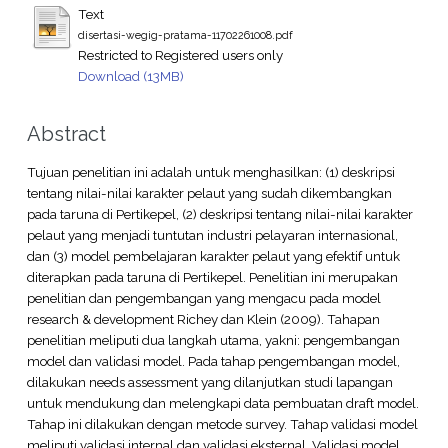
Text
disertasi-wegig-pratama-11702261008.pdf
Restricted to Registered users only
Download (13MB)
Abstract
Tujuan penelitian ini adalah untuk menghasilkan: (1) deskripsi
tentang nilai-nilai karakter pelaut yang sudah dikembangkan
pada taruna di Pertikepel, (2) deskripsi tentang nilai-nilai karakter
pelaut yang menjadi tuntutan industri pelayaran internasional,
dan (3) model pembelajaran karakter pelaut yang efektif untuk
diterapkan pada taruna di Pertikepel. Penelitian ini merupakan
penelitian dan pengembangan yang mengacu pada model
research & development Richey dan Klein (2009). Tahapan
penelitian meliputi dua langkah utama, yakni: pengembangan
model dan validasi model. Pada tahap pengembangan model,
dilakukan needs assessment yang dilanjutkan studi lapangan
untuk mendukung dan melengkapi data pembuatan draft model.
Tahap ini dilakukan dengan metode survey. Tahap validasi model
meliputi validasi internal dan validasi eksternal. Validasi model