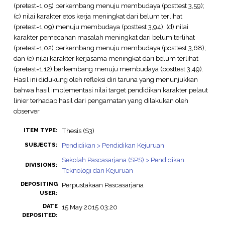
(pretest=1,05) berkembang menuju membudaya (posttest 3,59);
(c) nilai karakter etos kerja meningkat dari belum terlihat
(pretest=1,09) menuju membudaya (posttest 3,94); (d) nilai
karakter pemecahan masalah meningkat dari belum terlihat
(pretest=1,02) berkembang menuju membudaya (posttest 3,68);
dan (e) nilai karakter kerjasama meningkat dari belum terlihat
(pretest=1,12) berkembang menuju membudaya (posttest 3,49).
Hasil ini didukung oleh refleksi diri taruna yang menunjukkan
bahwa hasil implementasi nilai target pendidikan karakter pelaut
linier terhadap hasil dari pengamatan yang dilakukan oleh
observer
Thesis (S3)
ITEM TYPE:
Pendidikan > Pendidikan Kejuruan
SUBJECTS:
Sekolah Pascasarjana (SPS) > Pendidikan
DIVISIONS:
Teknologi dan Kejuruan
DEPOSITING
Perpustakaan Pascasarjana
USER:
DATE
15 May 2015 03:20
DEPOSITED: