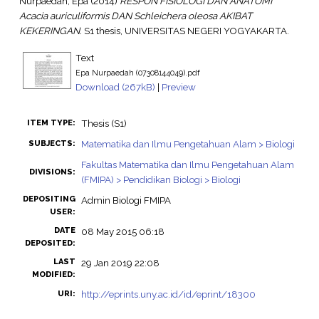
Nurpaedah, Epa
(2014)
RESPON FISIOLOGI DAN ANATOMI
Acacia auriculiformis DAN Schleichera oleosa AKIBAT
KEKERINGAN.
S1 thesis, UNIVERSITAS NEGERI YOGYAKARTA.
Text
Epa Nurpaedah (07308144049).pdf
Download (267kB)
|
Preview
Thesis (S1)
ITEM TYPE:
Matematika dan Ilmu Pengetahuan Alam > Biologi
SUBJECTS:
Fakultas Matematika dan Ilmu Pengetahuan Alam
DIVISIONS:
(FMIPA) > Pendidikan Biologi > Biologi
DEPOSITING
Admin Biologi FMIPA
USER:
DATE
08 May 2015 06:18
DEPOSITED:
LAST
29 Jan 2019 22:08
MODIFIED:
http://eprints.uny.ac.id/id/eprint/18300
URI: