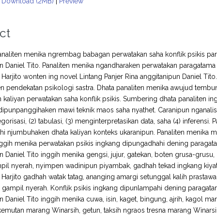
Download (2MB)
|
Preview
ct
naliten menika ngrembag babagan perwatakan saha konflik psikis par
n Daniel Tito. Panaliten menika ngandharaken perwatakan paragatama 
Harjito wonten ing novel Lintang Panjer Rina anggitanipun Daniel Tito.
 pendekatan psikologi sastra. Dhata panaliten menika awujud tembun
 kaliyan perwatakan saha konflik psikis. Sumbering dhata panaliten in
 dipunpanggihaken mawi teknik maos saha nyathet. Caranipun nganalisis
tegorisasi, (2) tabulasi, (3) menginterpretasikan data, saha (4) inferens
hi njumbuhaken dhata kaliyan konteks ukaranipun. Panaliten menika migun
nggih menika perwatakan psikis ingkang dipungadhahi dening paragata
n Daniel Tito inggih menika gengsi, jujur, gatekan, boten grusa-grusu, 
pil nyerah, nyimpen wadinipun piyambak, gadhah tekad ingkang kiyat
Harjito gadhah watak tatag, ananging amargi setunggal kalih prastaw
 gampil nyerah. Konflik psikis ingkang dipunlampahi dening paragatam
n Daniel Tito inggih menika cuwa, isin, kaget, bingung, ajrih, kagol m
emutan marang Winarsih, getun, taksih ngraos tresna marang Winarsi