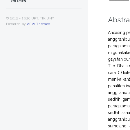
POLICIES
Abstra
© 2012 -
2026 UPT. TIK UNY
Powered by
APW Themes
.
Ancasing pa
anggitanipu
paragatama 
migunakaken
gayutanipun
Tito. Dhata
cara: (1) ka
menika kant
panaliten i
anggitanipu
sedhih, gam
paragatama 
sedhih saha
anggitanipu
sumelang, k