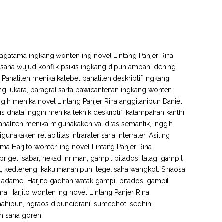
agatama ingkang wonten ing novel Lintang Panjer Rina
saha wujud konflik psikis ingkang dipunlampahi dening
 Panaliten menika kalebet panaliten deskriptif ingkang
g, ukara, paragraf sarta pawicantenan ingkang wonten
ggih menika novel Lintang Panjer Rina anggitanipun Daniel
 dhata inggih menika teknik deskriptif, kalampahan kanthi
i. Panaliten menika migunakaken validitas semantik, inggih
akaken reliabilitas intrarater saha interrater. Asiling
ma Harjito wonten ing novel Lintang Panjer Rina
prigel, sabar, nekad, nriman, gampil pitados, tatag, gampil
, kedlereng, kaku manahipun, tegel saha wangkot. Sinaosa
a adamel Harjito gadhah watak gampil pitados, gampil
a Harjito wonten ing novel Lintang Panjer Rina
anahipun, ngraos dipuncidrani, sumedhot, sedhih,
h saha goreh.