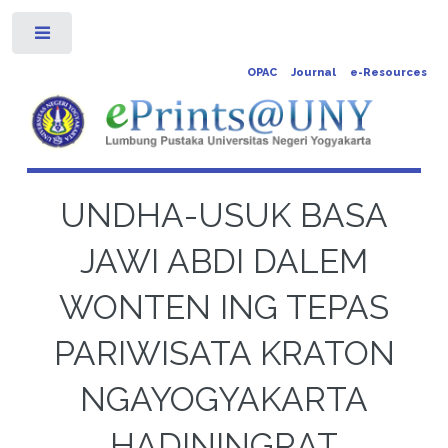
Toggle
OPAC
Journal
e-Resources
UNDHA-USUK BASA
JAWI ABDI DALEM
WONTEN ING TEPAS
PARIWISATA KRATON
NGAYOGYAKARTA
HADININGRAT