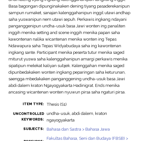
Basa bagongan dipunginakaken dening tiyang pasaderekanipun
sampun rumaket, sanajan kalenggahanipun inggil utawi andhap
saha yuswanipun nem utawi sepuh. Perkawis ingkang ndayani
panganggenipun undha-usuk basa Jawi wonten ing panaliten
inggih menika setting and scene inggih menika papan saha
kawontenan nalika wicantenan menika wonten ing Tepas
Ndawapura saha Tepas Widyabudaya saha ing kawontenan
ingkang sante. Participant menika peserta tutur menika saged
miturut yuswa saha kalenggahanipun amargi perkawis menika
sipatipun melekat kaliyan subjek. Kalenggahan menika saged
dipunbedakaken wonten ingkang peparingan saha keturunan,
saengga mbedakaken panganggening undha-usuk basa Jawi
abdi dalem kraton Ngayogyakarta Hadinigrat. Ends menika
ancasing wicantenan wonten nyuwun pirsa saha ngaturi pirsa.
Thesis (S1)
ITEM TYPE:
undha-usuk, abdi dalem, kraton
UNCONTROLLED
KEYWORDS:
ngayogyakarta
Bahasa dan Sastra > Bahasa Jawa
SUBJECTS:
Fakultas Bahasa, Seni dan Budaya (FBSB) >