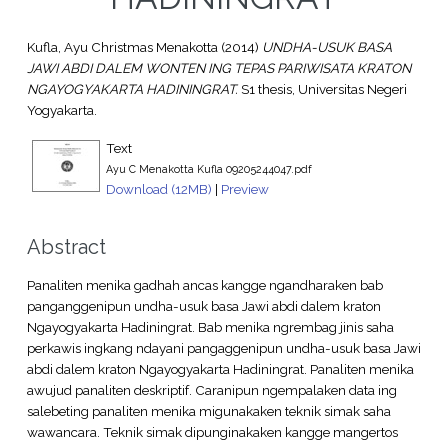
Kufla, Ayu Christmas Menakotta
(2014)
UNDHA-USUK BASA
JAWI ABDI DALEM WONTEN ING TEPAS PARIWISATA KRATON
NGAYOGYAKARTA HADININGRAT.
S1 thesis, Universitas Negeri
Yogyakarta.
Text
Ayu C Menakotta Kufla 09205244047.pdf
Download (12MB)
|
Preview
Abstract
Panaliten menika gadhah ancas kangge ngandharaken bab
panganggenipun undha-usuk basa Jawi abdi dalem kraton
Ngayogyakarta Hadiningrat. Bab menika ngrembag jinis saha
perkawis ingkang ndayani pangaggenipun undha-usuk basa Jawi
abdi dalem kraton Ngayogyakarta Hadiningrat. Panaliten menika
awujud panaliten deskriptif. Caranipun ngempalaken data ing
salebeting panaliten menika migunakaken teknik simak saha
wawancara. Teknik simak dipunginakaken kangge mangertos