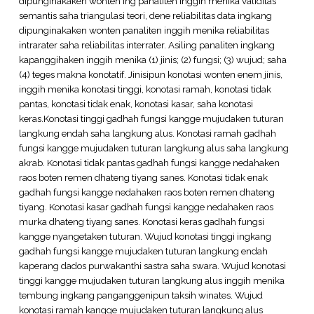
dipunginakaken wonten ing panaliten inggih menika validitas
semantis saha triangulasi teori, dene reliabilitas data ingkang
dipunginakaken wonten panaliten inggih menika reliabilitas
intrarater saha reliabilitas interrater. Asiling panaliten ingkang
kapanggihaken inggih menika (1) jinis; (2) fungsi; (3) wujud; saha
(4) teges makna konotatif. Jinisipun konotasi wonten enem jinis,
inggih menika konotasi tinggi, konotasi ramah, konotasi tidak
pantas, konotasi tidak enak, konotasi kasar, saha konotasi
keras.Konotasi tinggi gadhah fungsi kangge mujudaken tuturan
langkung endah saha langkung alus. Konotasi ramah gadhah
fungsi kangge mujudaken tuturan langkung alus saha langkung
akrab. Konotasi tidak pantas gadhah fungsi kangge nedahaken
raos boten remen dhateng tiyang sanes. Konotasi tidak enak
gadhah fungsi kangge nedahaken raos boten remen dhateng
tiyang. Konotasi kasar gadhah fungsi kangge nedahaken raos
murka dhateng tiyang sanes. Konotasi keras gadhah fungsi
kangge nyangetaken tuturan. Wujud konotasi tinggi ingkang
gadhah fungsi kangge mujudaken tuturan langkung endah
kaperang dados purwakanthi sastra saha swara. Wujud konotasi
tinggi kangge mujudaken tuturan langkung alus inggih menika
tembung ingkang panganggenipun taksih winates. Wujud
konotasi ramah kangge mujudaken tuturan langkung alus