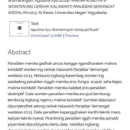
Wismaningsih, Agustina Ayu
(2014)
MAKNA KONOTATIF
WONTEN ING CERKAK KALAWARTI PANJEBAR SEMANGAT
WEDALAN 2013.
S1 thesis, Universitas Negeri Yogyakarta.
Text
Agustina Ayu Wismaningsih 10205241078.pdf
Download (30MB)
|
Preview
Abstract
Panaliten menika gadhah ancas kangge ngandharaken makna
konotatif wonten ing cerkak Kalawarti Panjebar Semangat
wedalan 2013. Perkawis ingkang karembag wonten ing
salebeting panaliten inggih menika jinis, fungsi, wujud, saha teges
makna konotatif. Panaliten menika kalebet jinis panaliten
deskriptif. Data wonten panaliten menika awujud tembung-
tembung ingkang ngemu makna konotatif. Sumber datanipun
dipunpendhet saking cerkak Kalawarti Panjebar Semangat
wedalan 2013. Data panaliten kapanggihaken kanthi teknik maos
kaliyan teknik nyerat. Pirantining panaliten iggih menika panaliti
piyambak dipunbiyantu kertu data. Validitas ingkang