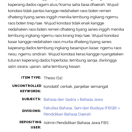
kaperang dados ragam alus/krama saha basa dhaerah. Wujud
konotasi tidak pantas kangge nedahaken raos boten remen
dhateng tiyang sanes inggih menika tembung ingkang ngemu
raos boten trep/sae. Wujud konotasi tidak enak kangge
nedahaken raos boten remen dhateng tiyang sanes inggih menika
tembung ingkang ngemu raos kirang trep/sae. Wujud konotasi
kasar kangge nedahaken raos murka dhateng tiyang sanes
kaperang dados tembung ingkang basanipun kasar, ngemu raos
nesu, ngemu sindiran. Wujud konotasi keras kangge nyangetaken
tuturan kaperang dados hiperbola, tembung saroja, dwilingga
salin swara, ujaran, saha tembung kiasan.
Thesis (S1)
ITEM TYPE:
UNCONTROLLED
konotatif, cerkak, panjebar semangat
KEYWORDS:
Bahasa dan Sastra > Bahasa Jawa
SUBJECTS:
Fakultas Bahasa, Seni dan Budaya (FBSB) >
DIVISIONS:
Pendidikan Bahasa Daerah
DEPOSITING
Admin Pendidikan Bahasa Jawa FBS
USER: