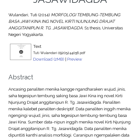
Wulandari, Tuti
(2014)
MORFOLOGI TEMBUNG-TEMBUNG
BASA JAWI KINA ING NOVEL KIRTI NJUNJUNG DRAJAT
ANGGITANIPUN R. TG. JASAWIDAGDA.
S1 thesis, Universitas
Negeri Yogyakarta.
Text
Tuti Wulandari 09205244056.pdf
Download (2MB)
|
Preview
Abstract
Ancasing panaliten menika kangge ngandharaken wujud, jinis,
saha tegesipun tembung saking basa Jawi Kina ing novel Kirti
Njunjung Drajat anggitanipun R. Tg. Jasawidagda. Panaliten
menika kalebet panaliten deskriptif. Data panaliten inggih menika
ngengingi wujud, jinis, saha tegesipun tembung-tembung basa
Jawi Kina. Sumber data-nipun inggih menika novel Kirti Njunjung
Drajat anggitanipun R. Tg. Jasawidagda. Data panaliten menika
dipuntliti kanthi analisis morfologi. Caranipun ngempalaken data