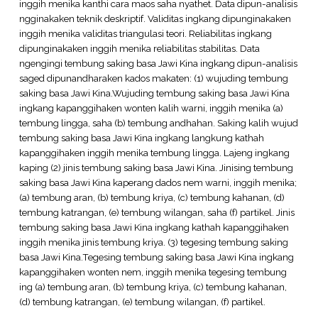
inggih menika kanthi cara maos saha nyathet. Data dipun-analisis
ngginakaken teknik deskriptif. Validitas ingkang dipunginakaken
inggih menika validitas triangulasi teori. Reliabilitas ingkang
dipunginakaken inggih menika reliabilitas stabilitas. Data
ngengingi tembung saking basa Jawi Kina ingkang dipun-analisis
saged dipunandharaken kados makaten: (1) wujuding tembung
saking basa Jawi Kina.Wujuding tembung saking basa Jawi Kina
ingkang kapanggihaken wonten kalih warni, inggih menika (a)
tembung lingga, saha (b) tembung andhahan. Saking kalih wujud
tembung saking basa Jawi Kina ingkang langkung kathah
kapanggihaken inggih menika tembung lingga. Lajeng ingkang
kaping (2) jinis tembung saking basa Jawi Kina. Jinising tembung
saking basa Jawi Kina kaperang dados nem warni, inggih menika;
(a) tembung aran, (b) tembung kriya, (c) tembung kahanan, (d)
tembung katrangan, (e) tembung wilangan, saha (f) partikel. Jinis
tembung saking basa Jawi Kina ingkang kathah kapanggihaken
inggih menika jinis tembung kriya. (3) tegesing tembung saking
basa Jawi Kina.Tegesing tembung saking basa Jawi Kina ingkang
kapanggihaken wonten nem, inggih menika tegesing tembung
ing (a) tembung aran, (b) tembung kriya, (c) tembung kahanan,
(d) tembung katrangan, (e) tembung wilangan, (f) partikel.