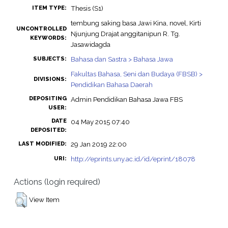
Thesis (S1)
ITEM TYPE:
tembung saking basa Jawi Kina, novel, Kirti
UNCONTROLLED
Njunjung Drajat anggitanipun R. Tg.
KEYWORDS:
Jasawidagda
Bahasa dan Sastra > Bahasa Jawa
SUBJECTS:
Fakultas Bahasa, Seni dan Budaya (FBSB) >
DIVISIONS:
Pendidikan Bahasa Daerah
DEPOSITING
Admin Pendidikan Bahasa Jawa FBS
USER:
DATE
04 May 2015 07:40
DEPOSITED:
29 Jan 2019 22:00
LAST MODIFIED:
http://eprints.uny.ac.id/id/eprint/18078
URI:
Actions (login required)
View Item