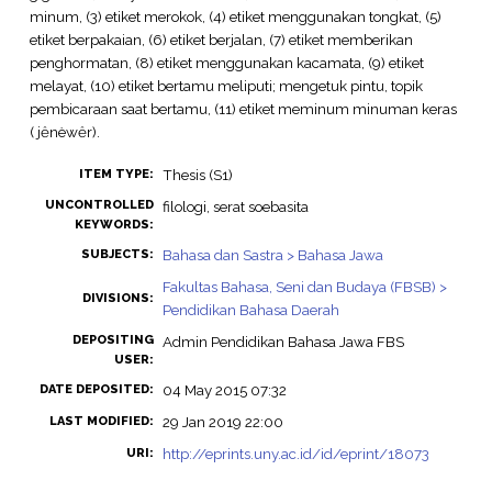
minum, (3) etiket merokok, (4) etiket menggunakan tongkat, (5)
etiket berpakaian, (6) etiket berjalan, (7) etiket memberikan
penghormatan, (8) etiket menggunakan kacamata, (9) etiket
melayat, (10) etiket bertamu meliputi; mengetuk pintu, topik
pembicaraan saat bertamu, (11) etiket meminum minuman keras
( jȇnѐwȇr).
Thesis (S1)
ITEM TYPE:
UNCONTROLLED
filologi, serat soebasita
KEYWORDS:
Bahasa dan Sastra > Bahasa Jawa
SUBJECTS:
Fakultas Bahasa, Seni dan Budaya (FBSB) >
DIVISIONS:
Pendidikan Bahasa Daerah
DEPOSITING
Admin Pendidikan Bahasa Jawa FBS
USER:
04 May 2015 07:32
DATE DEPOSITED:
29 Jan 2019 22:00
LAST MODIFIED:
http://eprints.uny.ac.id/id/eprint/18073
URI: