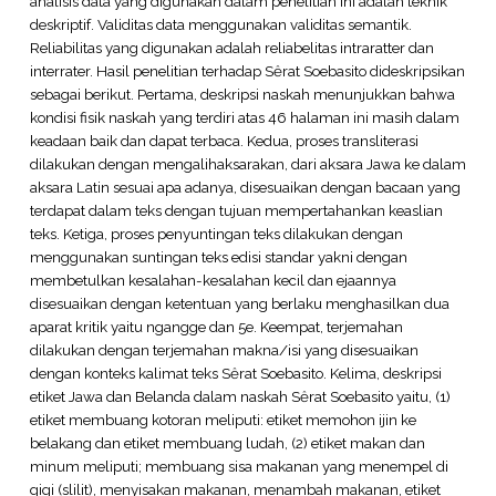
analisis data yang digunakan dalam penelitian ini adalah teknik
deskriptif. Validitas data menggunakan validitas semantik.
Reliabilitas yang digunakan adalah reliabelitas intraratter dan
interrater. Hasil penelitian terhadap Sȇrat Soebasito dideskripsikan
sebagai berikut. Pertama, deskripsi naskah menunjukkan bahwa
kondisi fisik naskah yang terdiri atas 46 halaman ini masih dalam
keadaan baik dan dapat terbaca. Kedua, proses transliterasi
dilakukan dengan mengalihaksarakan, dari aksara Jawa ke dalam
aksara Latin sesuai apa adanya, disesuaikan dengan bacaan yang
terdapat dalam teks dengan tujuan mempertahankan keaslian
teks. Ketiga, proses penyuntingan teks dilakukan dengan
menggunakan suntingan teks edisi standar yakni dengan
membetulkan kesalahan-kesalahan kecil dan ejaannya
disesuaikan dengan ketentuan yang berlaku menghasilkan dua
aparat kritik yaitu ngangge dan 5e. Keempat, terjemahan
dilakukan dengan terjemahan makna/isi yang disesuaikan
dengan konteks kalimat teks Sȇrat Soebasito. Kelima, deskripsi
etiket Jawa dan Belanda dalam naskah Sȇrat Soebasito yaitu, (1)
etiket membuang kotoran meliputi: etiket memohon ijin ke
belakang dan etiket membuang ludah, (2) etiket makan dan
minum meliputi; membuang sisa makanan yang menempel di
gigi (slilit), menyisakan makanan, menambah makanan, etiket