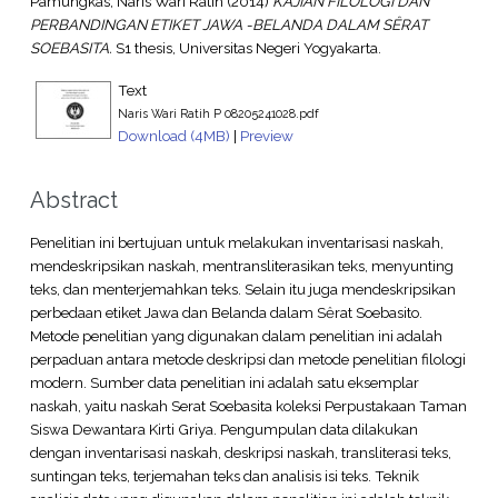
Pamungkas, Naris Wari Ratih
(2014)
KAJIAN FILOLOGI DAN
PERBANDINGAN ETIKET JAWA -BELANDA DALAM SȆRAT
SOEBASITA.
S1 thesis, Universitas Negeri Yogyakarta.
Text
Naris Wari Ratih P 08205241028.pdf
Download (4MB)
|
Preview
Abstract
Penelitian ini bertujuan untuk melakukan inventarisasi naskah,
mendeskripsikan naskah, mentransliterasikan teks, menyunting
teks, dan menterjemahkan teks. Selain itu juga mendeskripsikan
perbedaan etiket Jawa dan Belanda dalam Sȇrat Soebasito.
Metode penelitian yang digunakan dalam penelitian ini adalah
perpaduan antara metode deskripsi dan metode penelitian filologi
modern. Sumber data penelitian ini adalah satu eksemplar
naskah, yaitu naskah Serat Soebasita koleksi Perpustakaan Taman
Siswa Dewantara Kirti Griya. Pengumpulan data dilakukan
dengan inventarisasi naskah, deskripsi naskah, transliterasi teks,
suntingan teks, terjemahan teks dan analisis isi teks. Teknik