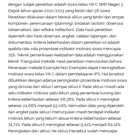
dengan subjek penelitian adalah siswa kelas VIII C SMP Negeri 3
Depok tahun ajaran 2012/2013 yang terdiri dari 36 siswa.
Penelitian dilakukan dalam bentuk siklus yang terdiri dari empat
komponen: perencanaan (planning), tindakan (action), observasi
(observation), dan refleksi (reflection). Data hasil penelitian
diperoleh dari hasil observasi, angket, catatan lapangan, dan
dokumentasi. Kriteria keberhasilan dalam penelitian ini adalah
apabila rata-rata prosentase indikator motivasi siswa mencapai
75%. Teknik pemeriksaan keabsahan data adalah menggunakan
teknik Triangulasi metode. Hasil penelitian menunjukan bahwa:
Penerapan metode Example Non Examples dapat meningkatkan
motivasi siswa kelas VIII C dalam pembelajaran IPS. Hal tersebut
dibuktikan dengan adanya peningkatan prosentase motivasi siswa
yang dimulai dari siklus I sampai siklus II. Pada siklus I masih ada
satu indikator motivasi yaitu tekun yang persentase kurang dari
kriteria keberhasilan sebesar 68,38%. Pada siklus II meningkat
sebesar 24,68% menjadi 93,06%. Kemudian data yang diperoleh
dari angket pada siklus I menunjukan masih terdapat indikator
motivasi tekun yang belum sesuai kriteria keberhasilan sebesar
74,71%. Pada siklus II meningkat sebesar 9,41% menjadi 84,12%.
Peningkatan dari siklus I ke siklus II tersebut sudah mencapai