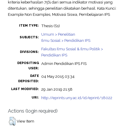
kriteria keberhasilan 75% dari semua indikator motivasi yang
ditentukan, sehingga penelitian dikatakan berhasil. Kata Kunci:
Example Non Examples, Motivasi Siswa, Pembelajaran IPS
Thesis (S1)
ITEM TYPE:
Umum > Penelitian
SUBJECTS:
Ilmu Sosial > Pendidikan IPS
Fakultas Ilmu Sosial & Ilmu Politik >
DIVISIONS:
Pendidikan IPS
DEPOSITING
Admin Pendidikan IPS FIS
USER:
DATE
04 May 2015 03:34
DEPOSITED:
29 Jan 2019 21:58
LAST MODIFIED:
http://eprints.uny.ac.id/id/eprint/18022
URI:
Actions (login required)
View Item